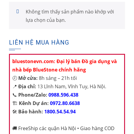
Không tìm thấy sản phẩm nào khớp với
lựa chọn của bạn.
LIÊN HỆ MUA HÀNG
bluestonevn.com: Đại lý bán Đồ gia dụng và
nhà bếp BlueStone chính hãng
🕗
Mở cửa:
8h sáng – 21h tối
📍
Địa chỉ:
13 Lĩnh Nam, Vĩnh Tuy, Hà Nội.
📞
Phone/Zalo:
0988.596.438
🏗️
Kênh Dự án:
0972.80.6638
🛠️
Bảo hành:
1800.54.54.94
🚚
FreeShip các quận Hà Nội • Giao hàng COD