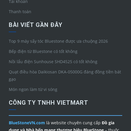
Tài khoản
Thanh toán
BÀI VIẾT GẦN ĐÂY
Top 9 máy sấy tóc Bluestone được ưa chuộng 2026
Bếp điện từ Bluestone có tốt không
Nồi lẩu điện Sunhouse SHD4525 có tốt không
Quạt điều hòa Daikiosan DKA-05000G đáng đồng tiền bát
gạo
Món ngon làm từ vi sóng
CÔNG TY TNHH VIETMART
BlueStoneVN.com
là website chuyên cung cấp
Đồ gia
dụng và Nhà bếp mang thương hiệu BlueStone
– thuộc