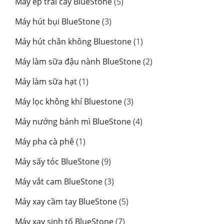
5
Máy ép trái cây BlueStone
5
phẩm
sản
3
Máy hút bụi BlueStone
3
phẩm
sản
1
Máy hút chân không Bluestone
1
phẩm
sản
2
Máy làm sữa đậu nành BlueStone
2
phẩm
sản
1
Máy làm sữa hạt
1
phẩm
sản
3
Máy lọc không khí Bluestone
3
phẩm
sản
4
Máy nướng bánh mì BlueStone
4
phẩm
sản
1
Máy pha cà phê
1
phẩm
sản
9
Máy sấy tóc BlueStone
9
phẩm
sản
3
Máy vắt cam BlueStone
3
phẩm
sản
5
Máy xay cầm tay BlueStone
5
phẩm
sản
7
Máy xay sinh tố BlueStone
7