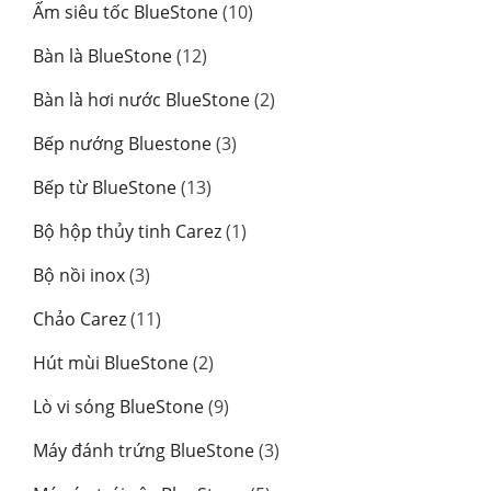
10
Ấm siêu tốc BlueStone
10
sản
12
Bàn là BlueStone
12
phẩm
sản
2
Bàn là hơi nước BlueStone
2
phẩm
sản
3
Bếp nướng Bluestone
3
phẩm
sản
13
Bếp từ BlueStone
13
phẩm
sản
1
Bộ hộp thủy tinh Carez
1
phẩm
sản
3
Bộ nồi inox
3
phẩm
sản
11
Chảo Carez
11
phẩm
sản
2
Hút mùi BlueStone
2
phẩm
sản
9
Lò vi sóng BlueStone
9
phẩm
sản
3
Máy đánh trứng BlueStone
3
phẩm
sản