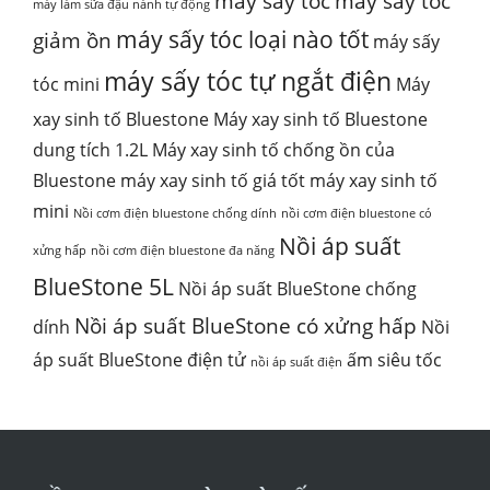
máy sấy tóc
máy sấy tóc
máy làm sữa đậu nành tự động
máy sấy tóc loại nào tốt
giảm ồn
máy sấy
máy sấy tóc tự ngắt điện
tóc mini
Máy
xay sinh tố Bluestone
Máy xay sinh tố Bluestone
dung tích 1.2L
Máy xay sinh tố chống ồn của
Bluestone
máy xay sinh tố giá tốt
máy xay sinh tố
mini
Nồi cơm điện bluestone chống dính
nồi cơm điện bluestone có
Nồi áp suất
xửng hấp
nồi cơm điện bluestone đa năng
BlueStone 5L
Nồi áp suất BlueStone chống
Nồi áp suất BlueStone có xửng hấp
dính
Nồi
áp suất BlueStone điện tử
ấm siêu tốc
nồi áp suất điện