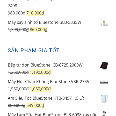
1,250,000₫.
là:
tại
7408
1,750,000₫.
là:
Giá
Giá
980,000
₫
710,000
₫
1,450,000₫.
gốc
hiện
Máy xay sinh tố Bluestone BLB-5335W
là:
tại
Giá
Giá
1,399,000
₫
860,000
₫
980,000₫.
là:
gốc
hiện
710,000₫.
là:
tại
SẢN PHẨM GIÁ TỐT
1,399,000₫.
là:
860,000₫.
Bếp từ đơn BlueStone ICB-6725 2000W
Giá
Giá
1,250,000
₫
1,190,000
₫
gốc
hiện
Máy Hút Chân Không BlueStone VSB-2735
là:
tại
Giá
Giá
1,550,000
₫
1,060,000
₫
1,250,000₫.
là:
gốc
hiện
Ấm Siêu Tốc BlueStone KTB-3457 1.5 Lít
1,190,000₫.
là:
tại
Giá
Giá
880,000
₫
599,000
₫
1,550,000₫.
là:
gốc
hiện
Máy Làm Sữa Hạt BlueStone BLB-6038 xay nấu