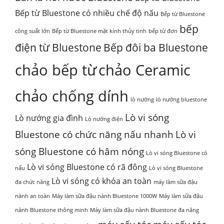
Bếp từ Bluestone có nhiều chế độ nấu
Bếp từ Bluestone
bếp
công suất lớn
Bếp từ Bluestone mặt kính thủy tinh
bếp từ đơn
điện từ Bluestone
Bếp đôi ba Bluestone
chảo bếp từ
chảo Ceramic
chảo chống dính
lò nướng
lò nướng bluestone
Lò vi sóng
Lò nướng gia đình
Lò nướng điện
Bluestone có chức năng nấu nhanh
Lò vi
sóng Bluestone có hâm nóng
Lò vi sóng Bluestone có
Lò vi sóng Bluestone có rã đông
nấu
Lò vi sóng Bluestone
Lò vi sóng có khóa an toàn
đa chức năng
máy làm sữa đậu
nành an toàn
Máy làm sữa đậu nành Bluestone 1000W
Máy làm sữa đậu
nành Bluestone thông minh
Máy làm sữa đậu nành Bluestone đa năng