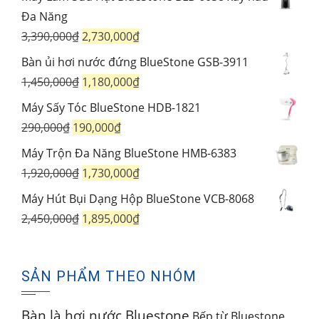
1,060,000₫.
là:
tại
Đa Năng
880,000₫.
là:
Giá
Giá
3,390,000
₫
2,730,000
₫
599,000₫.
gốc
hiện
Bàn ủi hơi nước đứng BlueStone GSB-3911
là:
tại
Giá
Giá
1,450,000
₫
1,180,000
₫
3,390,000₫.
là:
gốc
hiện
Máy Sấy Tóc BlueStone HDB-1821
2,730,000₫.
là:
tại
Giá
Giá
290,000
₫
190,000
₫
1,450,000₫.
là:
gốc
hiện
Máy Trộn Đa Năng BlueStone HMB-6383
1,180,000₫.
là:
tại
Giá
Giá
1,920,000
₫
1,730,000
₫
290,000₫.
là:
gốc
hiện
Máy Hút Bụi Dạng Hộp BlueStone VCB-8068
190,000₫.
là:
tại
Giá
Giá
2,450,000
₫
1,895,000
₫
1,920,000₫.
là:
gốc
hiện
1,730,000₫.
là:
tại
SẢN PHẨM THEO NHÓM
2,450,000₫.
là:
1,895,000₫.
Bàn là hơi nước Bluestone
Bếp từ Bluestone