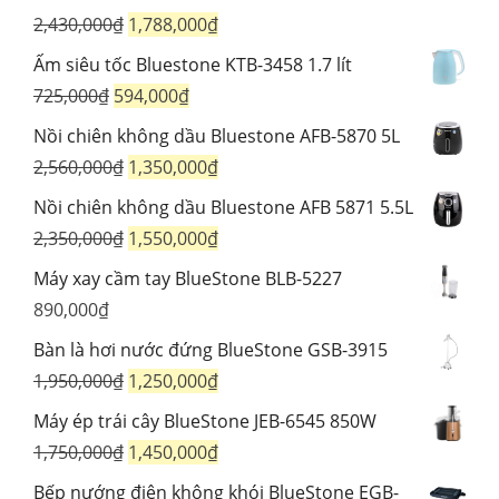
Giá
Giá
2,430,000
₫
1,788,000
₫
gốc
hiện
Ấm siêu tốc Bluestone KTB-3458 1.7 lít
là:
tại
Giá
Giá
725,000
₫
594,000
₫
2,430,000₫.
là:
gốc
hiện
Nồi chiên không dầu Bluestone AFB-5870 5L
1,788,000₫.
là:
tại
Giá
Giá
2,560,000
₫
1,350,000
₫
725,000₫.
là:
gốc
hiện
Nồi chiên không dầu Bluestone AFB 5871 5.5L
594,000₫.
là:
tại
Giá
Giá
2,350,000
₫
1,550,000
₫
2,560,000₫.
là:
gốc
hiện
Máy xay cầm tay BlueStone BLB-5227
1,350,000₫.
là:
tại
890,000
₫
2,350,000₫.
là:
Bàn là hơi nước đứng BlueStone GSB-3915
1,550,000₫.
Giá
Giá
1,950,000
₫
1,250,000
₫
gốc
hiện
Máy ép trái cây BlueStone JEB-6545 850W
là:
tại
Giá
Giá
1,750,000
₫
1,450,000
₫
1,950,000₫.
là:
gốc
hiện
Bếp nướng điện không khói BlueStone EGB-