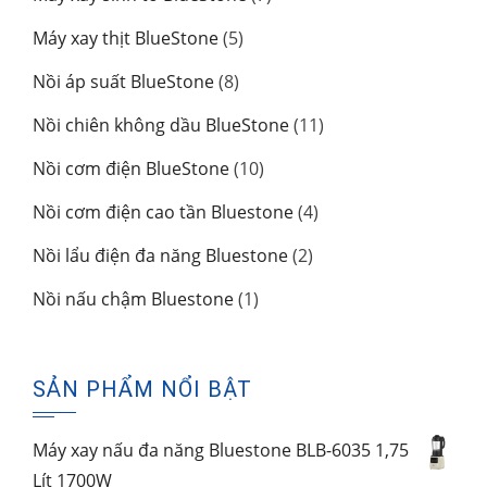
phẩm
sản
5
Máy xay thịt BlueStone
5
phẩm
sản
8
Nồi áp suất BlueStone
8
phẩm
sản
11
Nồi chiên không dầu BlueStone
11
phẩm
sản
10
Nồi cơm điện BlueStone
10
phẩm
sản
4
Nồi cơm điện cao tần Bluestone
4
phẩm
sản
2
Nồi lẩu điện đa năng Bluestone
2
phẩm
sản
1
Nồi nấu chậm Bluestone
1
phẩm
sản
phẩm
SẢN PHẨM NỔI BẬT
Máy xay nấu đa năng Bluestone BLB-6035 1,75
Lít 1700W