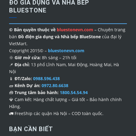
ĐỒ GIA DỤNG VÀ NHÀ BẾP
BLUESTONE
© Bản quyền thuộc về
bluestonevn.com
– Chuyên trang
bán
Đồ điện gia dụng và Nhà bếp BlueStone
của đại lý
VietMart.
Copyright 2015© –
bluestonevn.com
🌞
Giờ mở cửa:
8h sáng – 21h tối
📌
Địa chỉ:
13 phố Lĩnh Nam, Mai Động, Hoàng Mai, Hà
Nội
📱
ĐT/Zalo:
0988.596.438
🧱
Kênh Dự án:
0972.80.6638
🧰
Trung tâm bảo hành:
1800.54.54.94
💎
Cam kết: Hàng chất lượng – Giá tốt – Bảo hành chính
Hãng.
🚛
FreeShip các quận Hà Nội – COD toàn quốc.
BẠN CẦN BIẾT