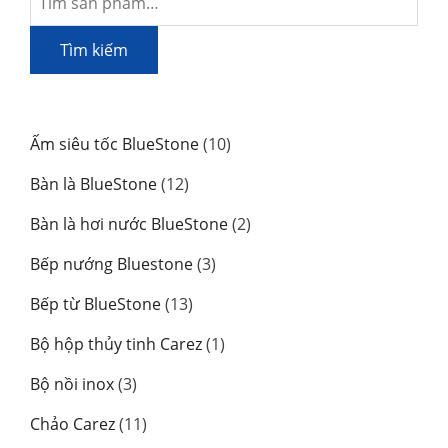
kiếm:
Tìm kiếm
10
Ấm siêu tốc BlueStone
10
sản
12
Bàn là BlueStone
12
phẩm
sản
2
Bàn là hơi nước BlueStone
2
phẩm
sản
3
Bếp nướng Bluestone
3
phẩm
sản
13
Bếp từ BlueStone
13
phẩm
sản
1
Bộ hộp thủy tinh Carez
1
phẩm
sản
3
Bộ nồi inox
3
phẩm
sản
11
Chảo Carez
11
phẩm