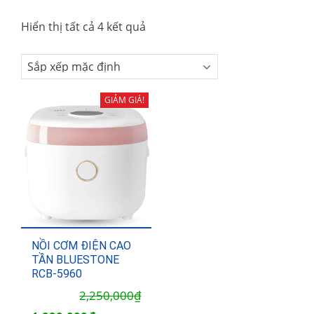
Hiển thị tất cả 4 kết quả
GIẢM GIÁ!
NỒI CƠM ĐIỆN CAO
TẦN BLUESTONE
RCB-5960
2,250,000
₫