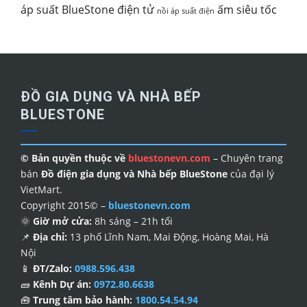
áp suất BlueStone điện tử
ấm siêu tốc
nồi áp suất điện
ĐỒ GIA DỤNG VÀ NHÀ BẾP
BLUESTONE
© Bản quyền thuộc về
bluestonevn.com
– Chuyên trang
bán
Đồ điện gia dụng và Nhà bếp BlueStone
của đại lý
VietMart.
Copyright 2015© –
bluestonevn.com
🌞
Giờ mở cửa:
8h sáng – 21h tối
📌
Địa chỉ:
13 phố Lĩnh Nam, Mai Động, Hoàng Mai, Hà
Nội
📱
ĐT/Zalo:
0988.596.438
🧱
Kênh Dự án:
0972.80.6638
🧰
Trung tâm bảo hành:
1800.54.54.94