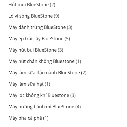
sản
2
Hút mùi BlueStone
2
phẩm
sản
9
Lò vi sóng BlueStone
9
phẩm
sản
3
Máy đánh trứng BlueStone
3
phẩm
sản
5
Máy ép trái cây BlueStone
5
phẩm
sản
3
Máy hút bụi BlueStone
3
phẩm
sản
1
Máy hút chân không Bluestone
1
phẩm
sản
2
Máy làm sữa đậu nành BlueStone
2
phẩm
sản
1
Máy làm sữa hạt
1
phẩm
sản
3
Máy lọc không khí Bluestone
3
phẩm
sản
4
Máy nướng bánh mì BlueStone
4
phẩm
sản
1
Máy pha cà phê
1
phẩm
sản