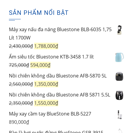
phẩm
SẢN PHẨM NỔI BẬT
Máy xay nấu đa năng Bluestone BLB-6035 1,75
Lít 1700W
Giá
Giá
2,430,000
₫
1,788,000
₫
gốc
hiện
Ấm siêu tốc Bluestone KTB-3458 1.7 lít
là:
tại
Giá
Giá
725,000
₫
594,000
₫
2,430,000₫.
là:
gốc
hiện
Nồi chiên không dầu Bluestone AFB-5870 5L
1,788,000₫.
là:
tại
Giá
Giá
2,560,000
₫
1,350,000
₫
725,000₫.
là:
gốc
hiện
Nồi chiên không dầu Bluestone AFB 5871 5.5L
594,000₫.
là:
tại
Giá
Giá
2,350,000
₫
1,550,000
₫
2,560,000₫.
là:
gốc
hiện
Máy xay cầm tay BlueStone BLB-5227
1,350,000₫.
là:
tại
890,000
₫
2,350,000₫.
là:
Bàn là hơi nước đứng BlueStone GSB-3915