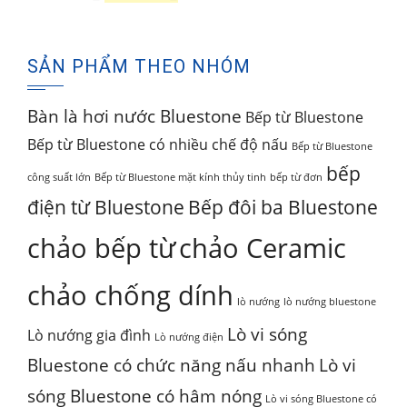
1,920,000₫.
là:
gốc
hiện
1,730,000₫.
là:
tại
SẢN PHẨM THEO NHÓM
2,450,000₫.
là:
1,895,000₫.
Bàn là hơi nước Bluestone
Bếp từ Bluestone
Bếp từ Bluestone có nhiều chế độ nấu
Bếp từ Bluestone
bếp
công suất lớn
Bếp từ Bluestone mặt kính thủy tinh
bếp từ đơn
điện từ Bluestone
Bếp đôi ba Bluestone
chảo bếp từ
chảo Ceramic
chảo chống dính
lò nướng
lò nướng bluestone
Lò vi sóng
Lò nướng gia đình
Lò nướng điện
Bluestone có chức năng nấu nhanh
Lò vi
sóng Bluestone có hâm nóng
Lò vi sóng Bluestone có