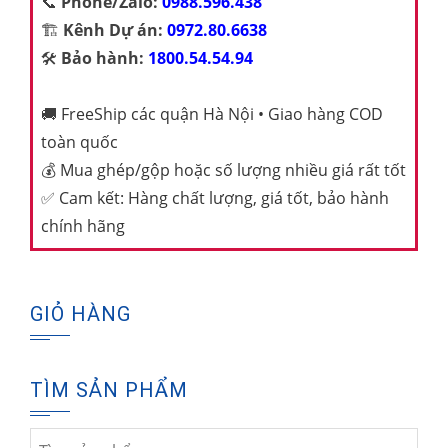
📞
Phone/Zalo:
0988.596.438
🏗️
Kênh Dự án:
0972.80.6638
🛠️
Bảo hành:
1800.54.54.94
🚚
FreeShip các quận Hà Nội • Giao hàng COD
toàn quốc
💰
Mua ghép/gộp hoặc số lượng nhiều giá rất tốt
✅
Cam kết: Hàng chất lượng, giá tốt, bảo hành
chính hãng
GIỎ HÀNG
TÌM SẢN PHẨM
Tìm