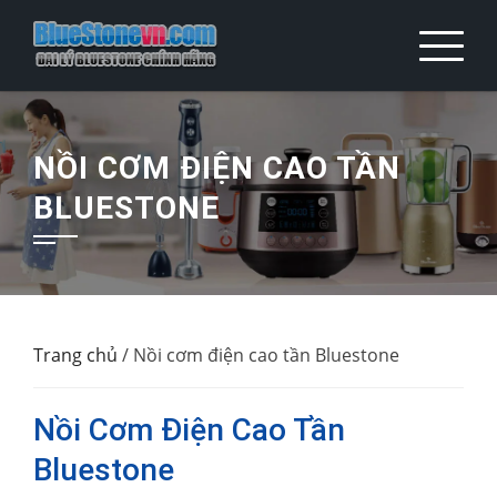
Skip
to
content
NỒI CƠM ĐIỆN CAO TẦN
BLUESTONE
Trang chủ
/ Nồi cơm điện cao tần Bluestone
Nồi Cơm Điện Cao Tần
Bluestone