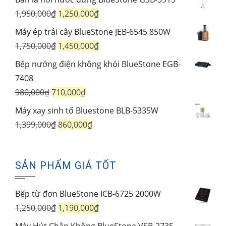
1,550,000₫.
Giá
Giá
1,950,000
₫
1,250,000
₫
gốc
hiện
Máy ép trái cây BlueStone JEB-6545 850W
là:
tại
Giá
Giá
1,750,000
₫
1,450,000
₫
1,950,000₫.
là:
gốc
hiện
Bếp nướng điện không khói BlueStone EGB-
1,250,000₫.
là:
tại
7408
1,750,000₫.
là:
Giá
Giá
980,000
₫
710,000
₫
1,450,000₫.
gốc
hiện
Máy xay sinh tố Bluestone BLB-5335W
là:
tại
Giá
Giá
1,399,000
₫
860,000
₫
980,000₫.
là:
gốc
hiện
710,000₫.
là:
tại
SẢN PHẨM GIÁ TỐT
1,399,000₫.
là:
860,000₫.
Bếp từ đơn BlueStone ICB-6725 2000W
Giá
Giá
1,250,000
₫
1,190,000
₫
gốc
hiện