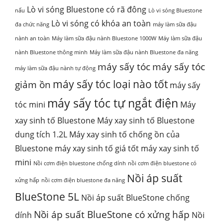
Lò vi sóng Bluestone có rã đông
nấu
Lò vi sóng Bluestone
Lò vi sóng có khóa an toàn
đa chức năng
máy làm sữa đậu
nành an toàn
Máy làm sữa đậu nành Bluestone 1000W
Máy làm sữa đậu
nành Bluestone thông minh
Máy làm sữa đậu nành Bluestone đa năng
máy sấy tóc
máy sấy tóc
máy làm sữa đậu nành tự động
máy sấy tóc loại nào tốt
giảm ồn
máy sấy
máy sấy tóc tự ngắt điện
tóc mini
Máy
xay sinh tố Bluestone
Máy xay sinh tố Bluestone
dung tích 1.2L
Máy xay sinh tố chống ồn của
Bluestone
máy xay sinh tố giá tốt
máy xay sinh tố
mini
Nồi cơm điện bluestone chống dính
nồi cơm điện bluestone có
Nồi áp suất
xửng hấp
nồi cơm điện bluestone đa năng
BlueStone 5L
Nồi áp suất BlueStone chống
Nồi áp suất BlueStone có xửng hấp
dính
Nồi