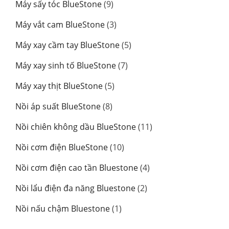
9
Máy sấy tóc BlueStone
9
phẩm
sản
3
Máy vắt cam BlueStone
3
phẩm
sản
5
Máy xay cầm tay BlueStone
5
phẩm
sản
7
Máy xay sinh tố BlueStone
7
phẩm
sản
5
Máy xay thịt BlueStone
5
phẩm
sản
8
Nồi áp suất BlueStone
8
phẩm
sản
11
Nồi chiên không dầu BlueStone
11
phẩm
sản
10
Nồi cơm điện BlueStone
10
phẩm
sản
4
Nồi cơm điện cao tần Bluestone
4
phẩm
sản
2
Nồi lẩu điện đa năng Bluestone
2
phẩm
sản
1
Nồi nấu chậm Bluestone
1
phẩm
sản