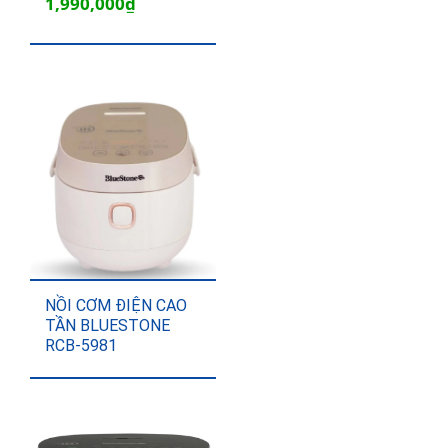
Giá
Giá
1,990,000
₫
gốc
hiện
là:
tại
2,250,000₫.
là:
1,990,000₫.
NỒI CƠM ĐIỆN CAO
TẦN BLUESTONE
RCB-5981