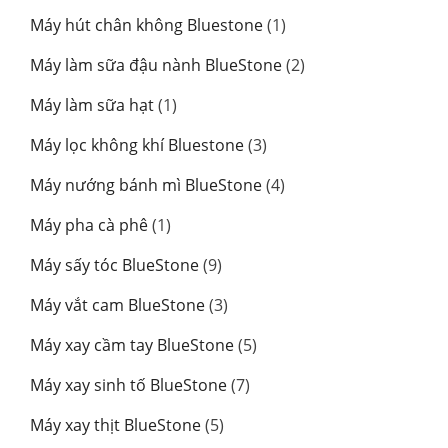
phẩm
sản
1
Máy hút chân không Bluestone
1
phẩm
sản
2
Máy làm sữa đậu nành BlueStone
2
phẩm
sản
1
Máy làm sữa hạt
1
phẩm
sản
3
Máy lọc không khí Bluestone
3
phẩm
sản
4
Máy nướng bánh mì BlueStone
4
phẩm
sản
1
Máy pha cà phê
1
phẩm
sản
9
Máy sấy tóc BlueStone
9
phẩm
sản
3
Máy vắt cam BlueStone
3
phẩm
sản
5
Máy xay cầm tay BlueStone
5
phẩm
sản
7
Máy xay sinh tố BlueStone
7
phẩm
sản
5
Máy xay thịt BlueStone
5
phẩm