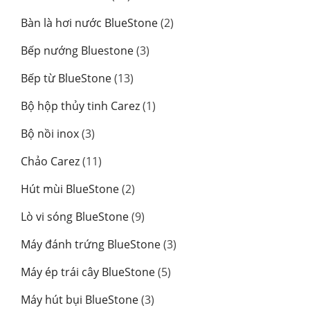
phẩm
sản
2
Bàn là hơi nước BlueStone
2
phẩm
sản
3
Bếp nướng Bluestone
3
phẩm
sản
13
Bếp từ BlueStone
13
phẩm
sản
1
Bộ hộp thủy tinh Carez
1
phẩm
sản
3
Bộ nồi inox
3
phẩm
sản
11
Chảo Carez
11
phẩm
sản
2
Hút mùi BlueStone
2
phẩm
sản
9
Lò vi sóng BlueStone
9
phẩm
sản
3
Máy đánh trứng BlueStone
3
phẩm
sản
5
Máy ép trái cây BlueStone
5
phẩm
sản
3
Máy hút bụi BlueStone
3