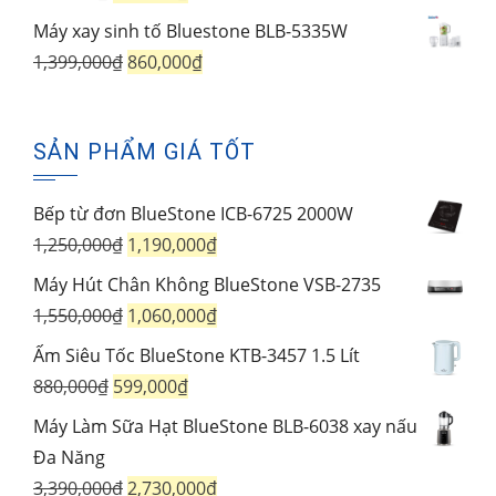
1,450,000₫.
gốc
hiện
Máy xay sinh tố Bluestone BLB-5335W
là:
tại
Giá
Giá
1,399,000
₫
860,000
₫
980,000₫.
là:
gốc
hiện
710,000₫.
là:
tại
SẢN PHẨM GIÁ TỐT
1,399,000₫.
là:
860,000₫.
Bếp từ đơn BlueStone ICB-6725 2000W
Giá
Giá
1,250,000
₫
1,190,000
₫
gốc
hiện
Máy Hút Chân Không BlueStone VSB-2735
là:
tại
Giá
Giá
1,550,000
₫
1,060,000
₫
1,250,000₫.
là:
gốc
hiện
Ấm Siêu Tốc BlueStone KTB-3457 1.5 Lít
1,190,000₫.
là:
tại
Giá
Giá
880,000
₫
599,000
₫
1,550,000₫.
là:
gốc
hiện
Máy Làm Sữa Hạt BlueStone BLB-6038 xay nấu
1,060,000₫.
là:
tại
Đa Năng
880,000₫.
là:
Giá
Giá
3,390,000
₫
2,730,000
₫