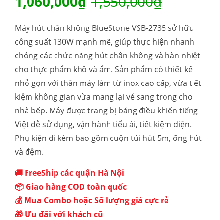
Giá
Giá
1,060,000
₫
1,550,000
₫
gốc
hiện
Máy hút chân không BlueStone VSB-2735 sở hữu
công suất 130W mạnh mẽ, giúp thực hiện nhanh
là:
tại
chóng các chức năng hút chân không và hàn nhiệt
cho thực phẩm khô và ẩm. Sản phẩm có thiết kế
1,550,00
là:
nhỏ gọn với thân máy làm từ inox cao cấp, vừa tiết
1,060,00
kiệm không gian vừa mang lại vẻ sang trọng cho
nhà bếp. Máy được trang bị bảng điều khiển tiếng
Việt dễ sử dụng, vận hành tiểu ái, tiết kiệm điện.
Phụ kiện đi kèm bao gồm cuộn túi hút 5m, ống hút
và đệm.
🚚 FreeShip các quận Hà Nội
📦 Giao hàng COD toàn quốc
💰 Mua Combo hoặc Số lượng giá cực rẻ
🎁 Ưu đãi với khách cũ