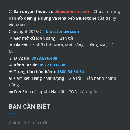
© Bản quyền thuộc về
bluestonevn.com
– Chuyên trang
bán
Đồ điện gia dụng và Nhà bếp BlueStone
của đại lý
VietMart.
Copyright 2015© –
bluestonevn.com
🌞
Giờ mở cửa:
8h sáng – 21h tối
📌
Địa chỉ:
13 phố Lĩnh Nam, Mai Động, Hoàng Mai, Hà
Nội
📱
ĐT/Zalo:
0988.596.438
🧱
Kênh Dự án:
0972.80.6638
🧰
Trung tâm bảo hành:
1800.54.54.94
💎
Cam kết: Hàng chất lượng – Giá tốt – Bảo hành chính
Hãng.
🚛
FreeShip các quận Hà Nội – COD toàn quốc.
BẠN CẦN BIẾT
Chính sách bảo mật