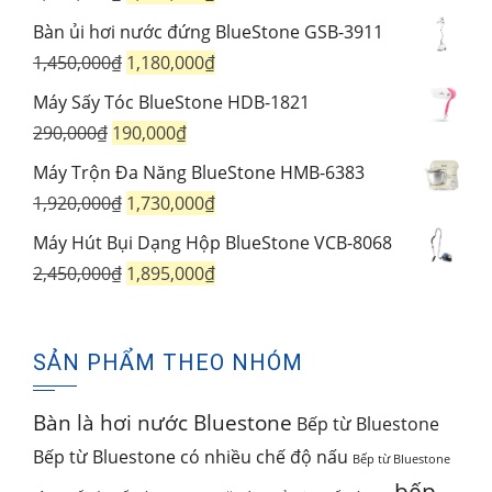
599,000₫.
gốc
hiện
Bàn ủi hơi nước đứng BlueStone GSB-3911
là:
tại
Giá
Giá
1,450,000
₫
1,180,000
₫
3,390,000₫.
là:
gốc
hiện
Máy Sấy Tóc BlueStone HDB-1821
2,730,000₫.
là:
tại
Giá
Giá
290,000
₫
190,000
₫
1,450,000₫.
là:
gốc
hiện
Máy Trộn Đa Năng BlueStone HMB-6383
1,180,000₫.
là:
tại
Giá
Giá
1,920,000
₫
1,730,000
₫
290,000₫.
là:
gốc
hiện
Máy Hút Bụi Dạng Hộp BlueStone VCB-8068
190,000₫.
là:
tại
Giá
Giá
2,450,000
₫
1,895,000
₫
1,920,000₫.
là:
gốc
hiện
1,730,000₫.
là:
tại
SẢN PHẨM THEO NHÓM
2,450,000₫.
là:
1,895,000₫.
Bàn là hơi nước Bluestone
Bếp từ Bluestone
Bếp từ Bluestone có nhiều chế độ nấu
Bếp từ Bluestone