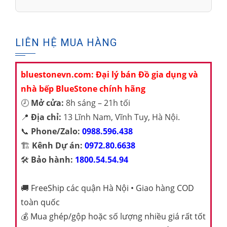
LIÊN HỆ MUA HÀNG
bluestonevn.com: Đại lý bán Đồ gia dụng và
nhà bếp BlueStone chính hãng
🕗
Mở cửa:
8h sáng – 21h tối
📍
Địa chỉ:
13 Lĩnh Nam, Vĩnh Tuy, Hà Nội.
📞
Phone/Zalo:
0988.596.438
🏗️
Kênh Dự án:
0972.80.6638
🛠️
Bảo hành:
1800.54.54.94
🚚
FreeShip các quận Hà Nội • Giao hàng COD
toàn quốc
💰
Mua ghép/gộp hoặc số lượng nhiều giá rất tốt