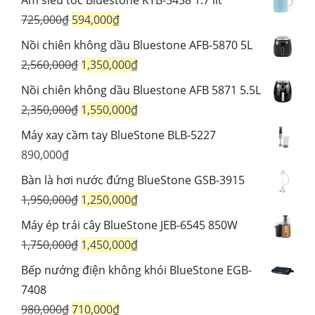
Ấm siêu tốc Bluestone KTB-3458 1.7 lít
là:
tại
Giá
Giá
725,000
₫
594,000
₫
2,430,000₫.
là:
gốc
hiện
Nồi chiên không dầu Bluestone AFB-5870 5L
1,788,000₫.
là:
tại
Giá
Giá
2,560,000
₫
1,350,000
₫
725,000₫.
là:
gốc
hiện
Nồi chiên không dầu Bluestone AFB 5871 5.5L
594,000₫.
là:
tại
Giá
Giá
2,350,000
₫
1,550,000
₫
2,560,000₫.
là:
gốc
hiện
Máy xay cầm tay BlueStone BLB-5227
1,350,000₫.
là:
tại
890,000
₫
2,350,000₫.
là:
Bàn là hơi nước đứng BlueStone GSB-3915
1,550,000₫.
Giá
Giá
1,950,000
₫
1,250,000
₫
gốc
hiện
Máy ép trái cây BlueStone JEB-6545 850W
là:
tại
Giá
Giá
1,750,000
₫
1,450,000
₫
1,950,000₫.
là:
gốc
hiện
Bếp nướng điện không khói BlueStone EGB-
1,250,000₫.
là:
tại
7408
1,750,000₫.
là:
Giá
Giá
980,000
₫
710,000
₫