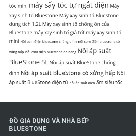
máy sấy tóc tự ngắt điện
tóc mini
Máy
xay sinh tố Bluestone
Máy xay sinh tố Bluestone
dung tích 1.2L
Máy xay sinh tố chống ồn của
Bluestone
máy xay sinh tố giá tốt
máy xay sinh tố
mini
Nồi cơm điện bluestone chống dính
nồi cơm điện bluestone có
Nồi áp suất
xửng hấp
nồi cơm điện bluestone đa năng
BlueStone 5L
Nồi áp suất BlueStone chống
Nồi áp suất BlueStone có xửng hấp
dính
Nồi
áp suất BlueStone điện tử
ấm siêu tốc
nồi áp suất điện
ĐỒ GIA DỤNG VÀ NHÀ BẾP
BLUESTONE