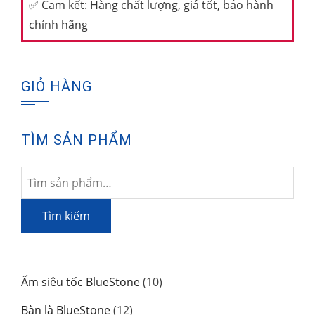
✅
Cam kết: Hàng chất lượng, giá tốt, bảo hành
chính hãng
GIỎ HÀNG
TÌM SẢN PHẨM
Tìm
kiếm:
Tìm kiếm
10
Ấm siêu tốc BlueStone
10
sản
12
Bàn là BlueStone
12