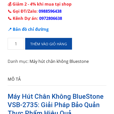
💰 Giảm 2 - 4% khi mua tại shop
📞 Gọi ĐT/Zalo:
0988596438
📞 Kênh Dự án:
0972806638
📍 Bản đồ chỉ đường
Máy
THÊM VÀO GIỎ HÀNG
Hút
Chân
Danh mục:
Máy hút chân không Bluestone
Không
BlueStone
VSB-
MÔ TẢ
2735
số
Máy Hút Chân Không BlueStone
lượng
VSB-2735: Giải Pháp Bảo Quản
Thực Phẩm Hiệu Quả