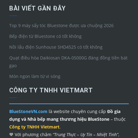
BÀI VIẾT GẦN ĐÂY
Top 9 máy sấy tóc Bluestone được ưa chuộng 2026
Bếp điện từ Bluestone có tốt không
Nồi lẩu điện Sunhouse SHD4525 có tốt không
Quạt điều hòa Daikiosan DKA-05000G đáng đồng tiền bát
gạo
Món ngon làm từ vi sóng
CÔNG TY TNHH VIETMART
BlueStoneVN.com
là website chuyên cung cấp
Đồ gia
dụng và Nhà bếp mang thương hiệu BlueStone
– thuộc
Công ty TNHH Vietmart
.
💙 Với phương châm
“Trung Thực – Uy Tín – Nhiệt Tình”
,