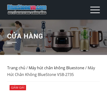
Skip
to
content
CỬA HÀNG
Trang chủ
/
Máy hút chân không Bluestone
/ Máy
Hút Chân Không BlueStone VSB-2735
GIẢM GIÁ!