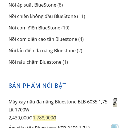
sản
8
Nồi áp suất BlueStone
8
phẩm
sản
11
Nồi chiên không dầu BlueStone
11
phẩm
sản
10
Nồi cơm điện BlueStone
10
phẩm
sản
4
Nồi cơm điện cao tần Bluestone
4
phẩm
sản
2
Nồi lẩu điện đa năng Bluestone
2
phẩm
sản
1
Nồi nấu chậm Bluestone
1
phẩm
sản
phẩm
SẢN PHẨM NỔI BẬT
Máy xay nấu đa năng Bluestone BLB-6035 1,75
Lít 1700W
Giá
Giá
2,430,000
₫
1,788,000
₫
gốc
hiện