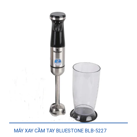
2,350,000₫.
là:
1,550,000₫.
MÁY XAY CẦM TAY BLUESTONE BLB-5227