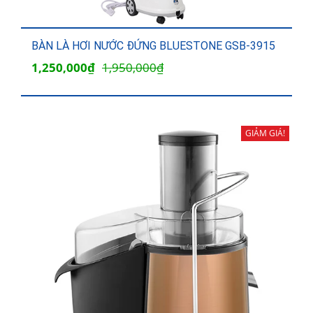
BÀN LÀ HƠI NƯỚC ĐỨNG BLUESTONE GSB-3915
Giá
Giá
1,250,000
₫
1,950,000
₫
gốc
hiện
là:
tại
1,950,000₫.
là:
GIẢM GIÁ!
1,250,000₫.