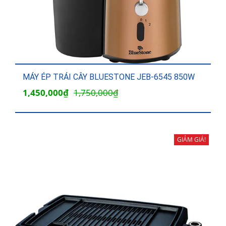
MÁY ÉP TRÁI CÂY BLUESTONE JEB-6545 850W
Giá
Giá
1,450,000
₫
1,750,000
₫
gốc
hiện
là:
tại
1,750,000₫.
là:
GIẢM GIÁ!
1,450,000₫.