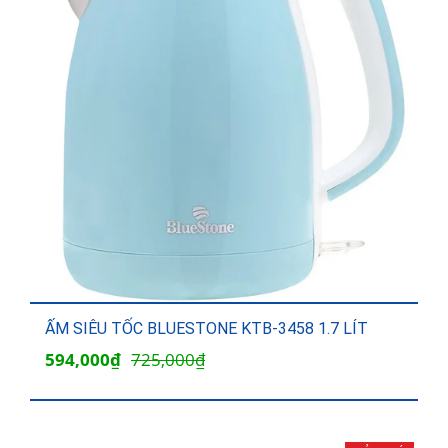
ẤM SIÊU TỐC BLUESTONE KTB-3458 1.7 LÍT
Giá
Giá
594,000
₫
725,000
₫
gốc
hiện
là:
tại