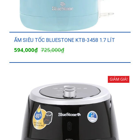
ẤM SIÊU TỐC BLUESTONE KTB-3458 1.7 LÍT
Giá
Giá
594,000
₫
725,000
₫
gốc
hiện
là:
tại
725,000₫.
là:
GIẢM GIÁ!
594,000₫.