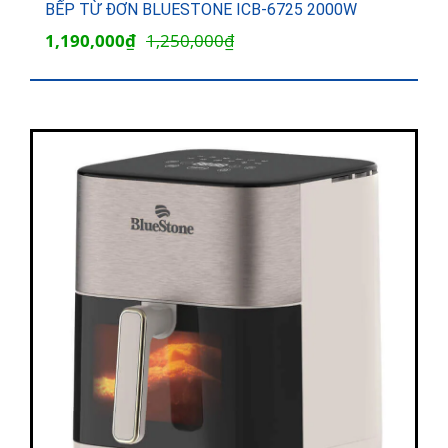
BẾP TỪ ĐƠN BLUESTONE ICB-6725 2000W
Giá
Giá
1,190,000
₫
1,250,000
₫
gốc
hiện
là:
tại
1,250,000₫.
là:
1,190,000₫.