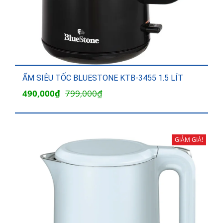
ẤM SIÊU TỐC BLUESTONE KTB-3455 1.5 LÍT
Giá
Giá
490,000
₫
799,000
₫
gốc
hiện
là:
tại
799,000₫.
là:
GIẢM GIÁ!
490,000₫.