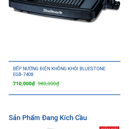
BẾP NƯỚNG ĐIỆN KHÔNG KHÓI BLUESTONE
EGB-7408
Giá
Giá
710,000
₫
980,000
₫
gốc
hiện
là:
tại
980,000₫.
là:
Sản Phẩm Đang Kích Cầu
710,000₫.