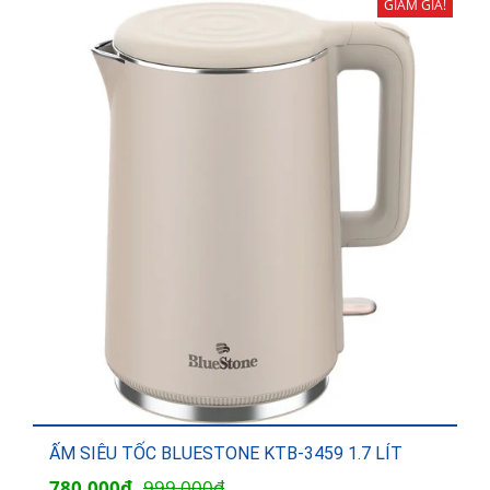
725,000₫.
là:
GIẢM GIÁ!
594,000₫.
ẤM SIÊU TỐC BLUESTONE KTB-3459 1.7 LÍT
Giá
Giá
780,000
₫
999,000
₫