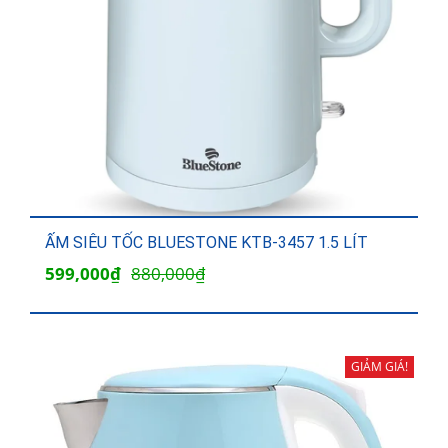
ẤM SIÊU TỐC BLUESTONE KTB-3457 1.5 LÍT
Giá
Giá
599,000
₫
880,000
₫
gốc
hiện
là:
tại
880,000₫.
là:
GIẢM GIÁ!
599,000₫.