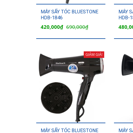
MÁY SẤY TÓC BLUESTONE
MÁY S
HDB-1846
HDB-1
Giá
Giá
Giá
420,000
₫
690,000
₫
480,0
gốc
hiện
gốc
là:
tại
là:
690,000₫.
là:
699,0
GIẢM GIÁ!
420,000₫.
MÁY SẤY TÓC BLUESTONE
MÁY S