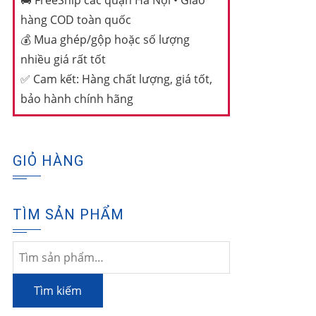
🚚
FreeShip các quận Hà Nội • Giao
hàng COD toàn quốc
💰
Mua ghép/gộp hoặc số lượng
nhiều giá rất tốt
✅
Cam kết: Hàng chất lượng, giá tốt,
bảo hành chính hãng
GIỎ HÀNG
TÌM SẢN PHẨM
Tìm
kiếm:
Tìm kiếm