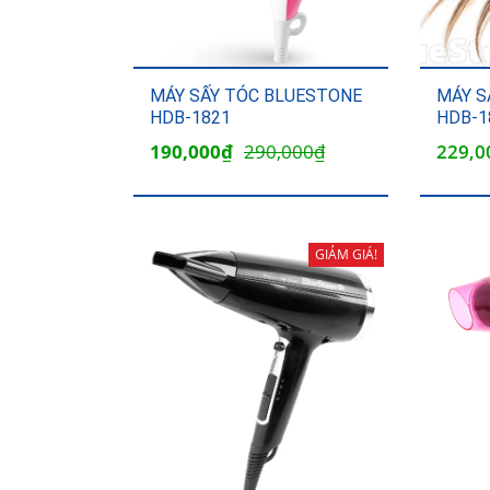
MÁY SẤY TÓC BLUESTONE
MÁY S
HDB-1821
HDB-1
Giá
Giá
190,000
₫
290,000
₫
229,0
gốc
hiện
là:
tại
290,000₫.
là:
GIẢM GIÁ!
190,000₫.