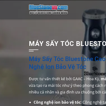
Skip
to
content
MÁY SẤY TÓC BLUEST
Máy Sấy Tóc Bluestone Cao
Nghệ Ion Bảo Vệ Tóc
Được tư vấn thiết kế bởi GAAC – Hoa Kỳ,
má
vừa tạo ra mái tóc như ý theo phong cách r
nhiều cá nhân và gia đình ưa chuộng bởi cá
Công nghệ ion bảo vệ tóc
: Công nghệ tạ