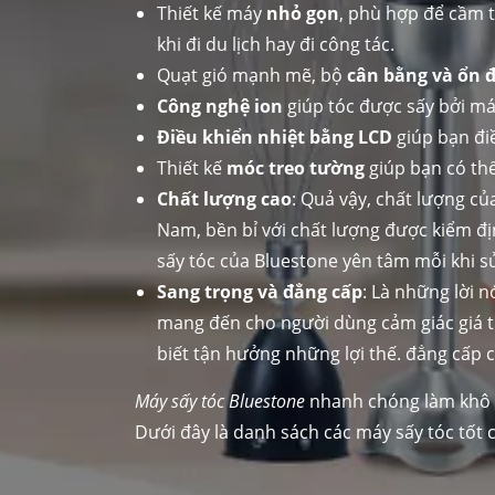
Thiết kế máy
nhỏ gọn
, phù hợp để cầm t
khi đi du lịch hay đi công tác.
Quạt gió mạnh mẽ, bộ
cân bằng và ổn đ
Công nghệ ion
giúp tóc được sấy bởi má
Điều khiển nhiệt bằng LCD
giúp bạn đi
Thiết kế
móc treo tường
giúp bạn có thể
Chất lượng cao
: Quả vậy, chất lượng c
Nam, bền bỉ với chất lượng được kiểm đ
sấy tóc của Bluestone yên tâm mỗi khi 
Sang trọng và đẳng cấp
: Là những lời 
mang đến cho người dùng cảm giác giá t
biết tận hưởng những lợi thế. đẳng cấp c
Máy sấy tóc Bluestone
nhanh chóng làm khô tó
Dưới đây là danh sách các máy sấy tóc tốt