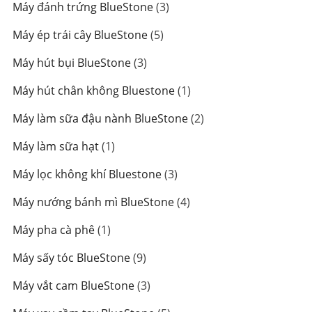
3
Máy đánh trứng BlueStone
3
phẩm
sản
5
Máy ép trái cây BlueStone
5
phẩm
sản
3
Máy hút bụi BlueStone
3
phẩm
sản
1
Máy hút chân không Bluestone
1
phẩm
sản
2
Máy làm sữa đậu nành BlueStone
2
phẩm
sản
1
Máy làm sữa hạt
1
phẩm
sản
3
Máy lọc không khí Bluestone
3
phẩm
sản
4
Máy nướng bánh mì BlueStone
4
phẩm
sản
1
Máy pha cà phê
1
phẩm
sản
9
Máy sấy tóc BlueStone
9
phẩm
sản
3
Máy vắt cam BlueStone
3
phẩm
sản