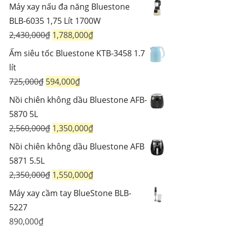
Máy xay nấu đa năng Bluestone
BLB-6035 1,75 Lít 1700W
Giá
Giá
2,430,000
₫
1,788,000
₫
gốc
hiện
Ấm siêu tốc Bluestone KTB-3458 1.7
là:
tại
lít
2,430,000₫.
là:
Giá
Giá
725,000
₫
594,000
₫
1,788,000₫.
gốc
hiện
Nồi chiên không dầu Bluestone AFB-
là:
tại
5870 5L
725,000₫.
là:
Giá
Giá
2,560,000
₫
1,350,000
₫
594,000₫.
gốc
hiện
Nồi chiên không dầu Bluestone AFB
là:
tại
5871 5.5L
2,560,000₫.
là:
Giá
Giá
2,350,000
₫
1,550,000
₫
1,350,000₫.
gốc
hiện
Máy xay cầm tay BlueStone BLB-
là:
tại
5227
2,350,000₫.
là:
890,000
₫