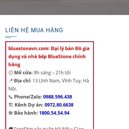
LIÊN HỆ MUA HÀNG
bluestonevn.com: Đại lý bán Đồ gia
dụng và nhà bếp BlueStone chính
hãng
🕗
Mở cửa:
8h sáng – 21h tối
📍
Địa chỉ:
13 Lĩnh Nam, Vĩnh Tuy, Hà
Nội.
📞
Phone/Zalo:
0988.596.438
🏗️
Kênh Dự án:
0972.80.6638
🛠️
Bảo hành:
1800.54.54.94