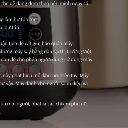
 có thể dễ dàng đem theo bên mình ngay cả
g làm hư tổn tóc.
ị hư tổn.
uận tiện để cất giữ, bảo quản máy.
hững máy sấy hàng đầu tại thị trường Việt
ng đầu để cho phép người dùng sử dụng máy
 này phát biểu mỗi khi cầm trên tay. Máy
hư vậy. Máy dành cho người sành điệu và
của mọi người, nhất là các chị em phụ nữ.
.