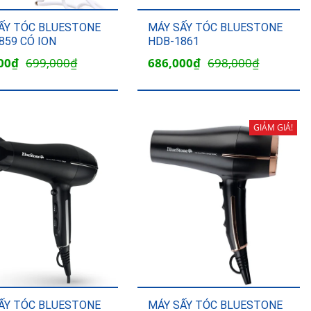
ẤY TÓC BLUESTONE
MÁY SẤY TÓC BLUESTONE
859 CÓ ION
HDB-1861
Giá
Giá
Giá
00
₫
699,000
₫
686,000
₫
698,000
₫
hiện
gốc
hiện
tại
là:
tại
00₫.
là:
698,000₫.
là:
GIẢM GIÁ!
480,000₫.
686,000₫.
ẤY TÓC BLUESTONE
MÁY SẤY TÓC BLUESTONE