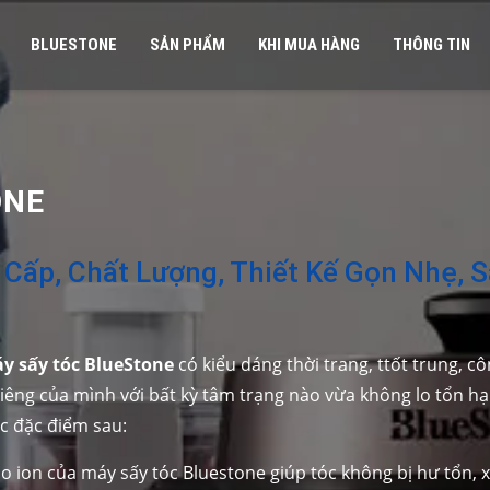
BLUESTONE
SẢN PHẨM
KHI MUA HÀNG
THÔNG TIN
ONE
 Cấp, Chất Lượng, Thiết Kế Gọn Nhẹ, 
y sấy tóc BlueStone
có kiểu dáng thời trang, ttốt trung, c
iêng của mình với bất kỳ tâm trạng nào vừa không lo tổn hạ
c đặc điểm sau:
o ion của máy sấy tóc Bluestone giúp tóc không bị hư tổn, x