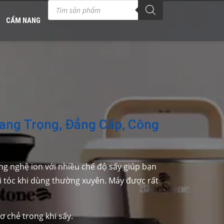
Tìm
kiếm
sản
CẨM NANG
phẩm
Sang Trọng, Đẳng Cấp, Công
ông nghệ ion với nhiều chế độ sấy giúp bạn
i tóc khi dùng thường xuyên. Máy được rất
ơ chẻ trong khi sấy.