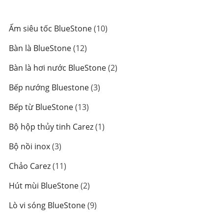
10
Ấm siêu tốc BlueStone
10
sản
12
Bàn là BlueStone
12
phẩm
sản
2
Bàn là hơi nước BlueStone
2
phẩm
sản
3
Bếp nướng Bluestone
3
phẩm
sản
13
Bếp từ BlueStone
13
phẩm
sản
1
Bộ hộp thủy tinh Carez
1
phẩm
sản
3
Bộ nồi inox
3
phẩm
sản
11
Chảo Carez
11
phẩm
sản
2
Hút mùi BlueStone
2
phẩm
sản
9
Lò vi sóng BlueStone
9
phẩm
sản