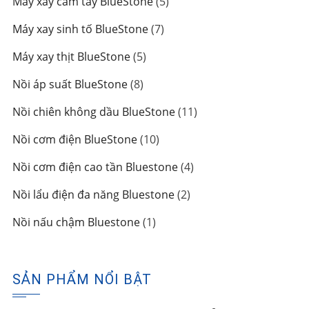
5
Máy xay cầm tay BlueStone
5
phẩm
sản
7
Máy xay sinh tố BlueStone
7
phẩm
sản
5
Máy xay thịt BlueStone
5
phẩm
sản
8
Nồi áp suất BlueStone
8
phẩm
sản
11
Nồi chiên không dầu BlueStone
11
phẩm
sản
10
Nồi cơm điện BlueStone
10
phẩm
sản
4
Nồi cơm điện cao tần Bluestone
4
phẩm
sản
2
Nồi lẩu điện đa năng Bluestone
2
phẩm
sản
1
Nồi nấu chậm Bluestone
1
phẩm
sản
phẩm
SẢN PHẨM NỔI BẬT