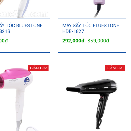
ẤY TÓC BLUESTONE
MÁY SẤY TÓC BLUESTONE
821B
HDB-1827
Giá
Giá
00
₫
292,000
₫
359,000
₫
gốc
hiện
là:
tại
359,000₫.
là:
GIẢM GIÁ!
GIẢM GIÁ!
292,000₫.