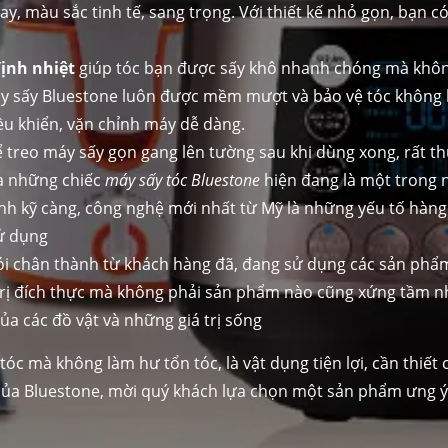
ay, màu sắc tinh tế, sang trọng. Với thiết kế nhỏ gọn, bạn
ịnh nhiệt
giúp tóc bạn được sấy khô nhanh chóng mà khôn
y sấy Bluestone luôn được mềm mượt và bảo vệ tóc không b
ều khiển, vặn chỉnh máy dễ dàng.
 treo máy sấy gọn gang lên tường sau khi dùng xong, rất th
ủa những chiếc
máy sấy tóc Bluestone
hiện đang là một trong n
ịnh kỹ càng, công nghệ mới nhất từ Mỹ là những yếu tố hà
sử dụng
nói chân thành từ khách hàng đã, đang sử dụng các sản phẩm
rị đích thực mà không phải sản phẩm nào cũng xứng tầm n
ủa các đồ vật và những giá trị sống
c mà không làm hư tổn tóc, là vật dụng tiện lợi, cần thiết 
 của Bluestone, mời quý khách lựa chọn một sản phẩm ưng ý