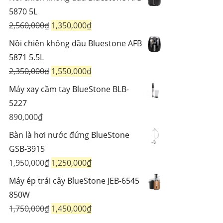
là:
tại
5870 5L
725,000₫.
là:
Giá
Giá
2,560,000
₫
1,350,000
₫
594,000₫.
gốc
hiện
Nồi chiên không dầu Bluestone AFB
là:
tại
5871 5.5L
2,560,000₫.
là:
Giá
Giá
2,350,000
₫
1,550,000
₫
1,350,000₫.
gốc
hiện
Máy xay cầm tay BlueStone BLB-
là:
tại
5227
2,350,000₫.
là:
890,000
₫
1,550,000₫.
Bàn là hơi nước đứng BlueStone
GSB-3915
Giá
Giá
1,950,000
₫
1,250,000
₫
gốc
hiện
Máy ép trái cây BlueStone JEB-6545
là:
tại
850W
1,950,000₫.
là:
Giá
Giá
1,750,000
₫
1,450,000
₫
1,250,000₫.
gốc
hiện