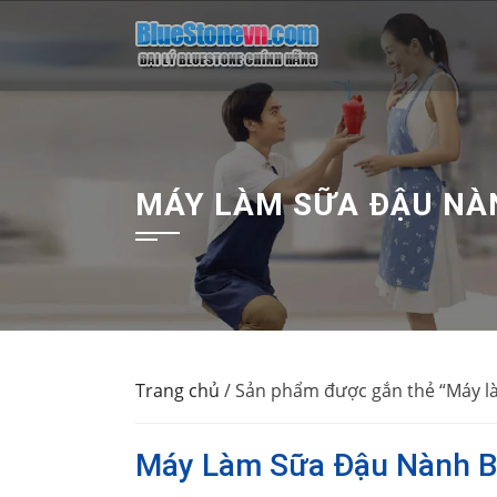
Skip
to
content
MÁY LÀM SỮA ĐẬU NÀ
Trang chủ
/ Sản phẩm được gắn thẻ “Máy l
Máy Làm Sữa Đậu Nành B