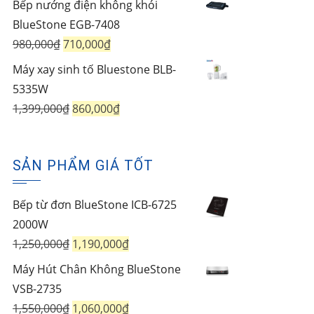
Bếp nướng điện không khói
là:
tại
BlueStone EGB-7408
1,750,000₫.
là:
Giá
Giá
980,000
₫
710,000
₫
1,450,000₫.
gốc
hiện
Máy xay sinh tố Bluestone BLB-
là:
tại
5335W
980,000₫.
là:
Giá
Giá
1,399,000
₫
860,000
₫
710,000₫.
gốc
hiện
là:
tại
SẢN PHẨM GIÁ TỐT
1,399,000₫.
là:
860,000₫.
Bếp từ đơn BlueStone ICB-6725
2000W
Giá
Giá
1,250,000
₫
1,190,000
₫
gốc
hiện
Máy Hút Chân Không BlueStone
là:
tại
VSB-2735
1,250,000₫.
là:
Giá
Giá
1,550,000
₫
1,060,000
₫