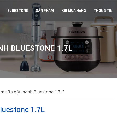
BLUESTONE
SẢN PHẨM
KHI MUA HÀNG
THÔNG TIN
NH BLUESTONE 1.7L
àm sữa đậu nành Bluestone 1.7L”
luestone 1.7L