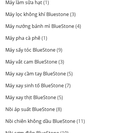
1
Máy làm sữa hạt
1
phẩm
sản
3
Máy lọc không khí Bluestone
3
phẩm
sản
4
Máy nướng bánh mì BlueStone
4
phẩm
sản
1
Máy pha cà phê
1
phẩm
sản
9
Máy sấy tóc BlueStone
9
phẩm
sản
3
Máy vắt cam BlueStone
3
phẩm
sản
5
Máy xay cầm tay BlueStone
5
phẩm
sản
7
Máy xay sinh tố BlueStone
7
phẩm
sản
5
Máy xay thịt BlueStone
5
phẩm
sản
8
Nồi áp suất BlueStone
8
phẩm
sản
11
Nồi chiên không dầu BlueStone
11
phẩm
sản
10