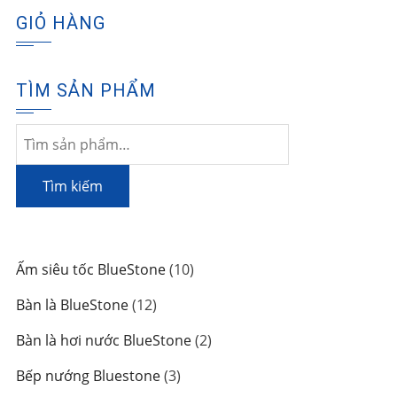
GIỎ HÀNG
TÌM SẢN PHẨM
Tìm
kiếm:
Tìm kiếm
10
Ấm siêu tốc BlueStone
10
sản
12
Bàn là BlueStone
12
phẩm
sản
2
Bàn là hơi nước BlueStone
2
phẩm
sản
3
Bếp nướng Bluestone
3
phẩm