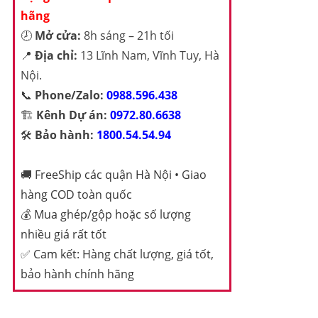
hãng
🕗
Mở cửa:
8h sáng – 21h tối
📍
Địa chỉ:
13 Lĩnh Nam, Vĩnh Tuy, Hà
Nội.
📞
Phone/Zalo:
0988.596.438
🏗️
Kênh Dự án:
0972.80.6638
🛠️
Bảo hành:
1800.54.54.94
🚚
FreeShip các quận Hà Nội • Giao
hàng COD toàn quốc
💰
Mua ghép/gộp hoặc số lượng
nhiều giá rất tốt
✅
Cam kết: Hàng chất lượng, giá tốt,
bảo hành chính hãng