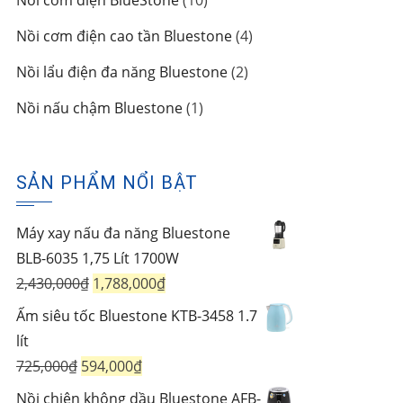
Nồi cơm điện BlueStone
10
phẩm
sản
4
Nồi cơm điện cao tần Bluestone
4
phẩm
sản
2
Nồi lẩu điện đa năng Bluestone
2
phẩm
sản
1
Nồi nấu chậm Bluestone
1
phẩm
sản
phẩm
SẢN PHẨM NỔI BẬT
Máy xay nấu đa năng Bluestone
BLB-6035 1,75 Lít 1700W
Giá
Giá
2,430,000
₫
1,788,000
₫
gốc
hiện
Ấm siêu tốc Bluestone KTB-3458 1.7
là:
tại
lít
2,430,000₫.
là:
Giá
Giá
725,000
₫
594,000
₫
1,788,000₫.
gốc
hiện
Nồi chiên không dầu Bluestone AFB-