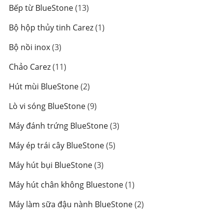
sản
13
Bếp từ BlueStone
13
phẩm
sản
1
Bộ hộp thủy tinh Carez
1
phẩm
sản
3
Bộ nồi inox
3
phẩm
sản
11
Chảo Carez
11
phẩm
sản
2
Hút mùi BlueStone
2
phẩm
sản
9
Lò vi sóng BlueStone
9
phẩm
sản
3
Máy đánh trứng BlueStone
3
phẩm
sản
5
Máy ép trái cây BlueStone
5
phẩm
sản
3
Máy hút bụi BlueStone
3
phẩm
sản
1
Máy hút chân không Bluestone
1
phẩm
sản
2
Máy làm sữa đậu nành BlueStone
2
phẩm
sản