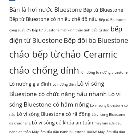
1,895,000₫.
Bàn là hơi nước Bluestone
Bếp từ Bluestone
Bếp từ Bluestone có nhiều chế độ nấu
Bếp từ Bluestone
bếp
công suất lớn
Bếp từ Bluestone mặt kính thủy tinh
bếp từ đơn
điện từ Bluestone
Bếp đôi ba Bluestone
chảo bếp từ
chảo Ceramic
chảo chống dính
lò nướng
lò nướng bluestone
Lò vi sóng
Lò nướng gia đình
Lò nướng điện
Bluestone có chức năng nấu nhanh
Lò vi
sóng Bluestone có hâm nóng
Lò vi sóng Bluestone có
Lò vi sóng Bluestone có rã đông
nấu
Lò vi sóng Bluestone
Lò vi sóng có khóa an toàn
đa chức năng
máy làm sữa đậu
nành an toàn
Máy làm sữa đậu nành Bluestone 1000W
Máy làm sữa đậu