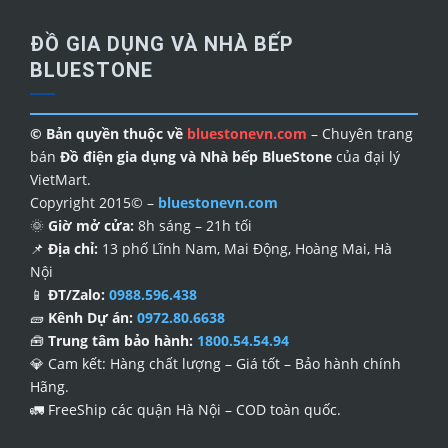
ĐỒ GIA DỤNG VÀ NHÀ BẾP
BLUESTONE
© Bản quyền thuộc về
bluestonevn.com
– Chuyên trang
bán
Đồ điện gia dụng và Nhà bếp BlueStone
của đại lý
VietMart.
Copyright 2015© –
bluestonevn.com
🌞
Giờ mở cửa:
8h sáng – 21h tối
📌
Địa chỉ:
13 phố Lĩnh Nam, Mai Động, Hoàng Mai, Hà
Nội
📱
ĐT/Zalo:
0988.596.438
🧱
Kênh Dự án:
0972.80.6638
🧰
Trung tâm bảo hành:
1800.54.54.94
💎
Cam kết: Hàng chất lượng – Giá tốt – Bảo hành chính
Hãng.
🚛
FreeShip các quận Hà Nội – COD toàn quốc.