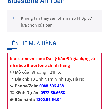
Bluestone An Toàn
Không tìm thấy sản phẩm nào khớp với
lựa chọn của bạn.
LIÊN HỆ MUA HÀNG
bluestonevn.com: Đại lý bán Đồ gia dụng và
nhà bếp BlueStone chính hãng
🕗
Mở cửa:
8h sáng – 21h tối
📍
Địa chỉ:
13 Lĩnh Nam, Vĩnh Tuy, Hà Nội.
📞
Phone/Zalo:
0988.596.438
🏗️
Kênh Dự án:
0972.80.6638
🛠️
Bảo hành:
1800.54.54.94