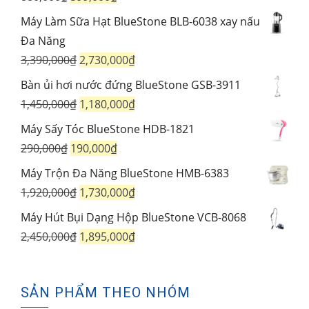
1,550,000₫.
là:
gốc
hiện
Máy Làm Sữa Hạt BlueStone BLB-6038 xay nấu
1,060,000₫.
là:
tại
Đa Năng
880,000₫.
là:
Giá
Giá
3,390,000
₫
2,730,000
₫
599,000₫.
gốc
hiện
Bàn ủi hơi nước đứng BlueStone GSB-3911
là:
tại
Giá
Giá
1,450,000
₫
1,180,000
₫
3,390,000₫.
là:
gốc
hiện
Máy Sấy Tóc BlueStone HDB-1821
2,730,000₫.
là:
tại
Giá
Giá
290,000
₫
190,000
₫
1,450,000₫.
là:
gốc
hiện
Máy Trộn Đa Năng BlueStone HMB-6383
1,180,000₫.
là:
tại
Giá
Giá
1,920,000
₫
1,730,000
₫
290,000₫.
là:
gốc
hiện
Máy Hút Bụi Dạng Hộp BlueStone VCB-8068
190,000₫.
là:
tại
Giá
Giá
2,450,000
₫
1,895,000
₫
1,920,000₫.
là:
gốc
hiện
1,730,000₫.
là:
tại
SẢN PHẨM THEO NHÓM
2,450,000₫.
là: