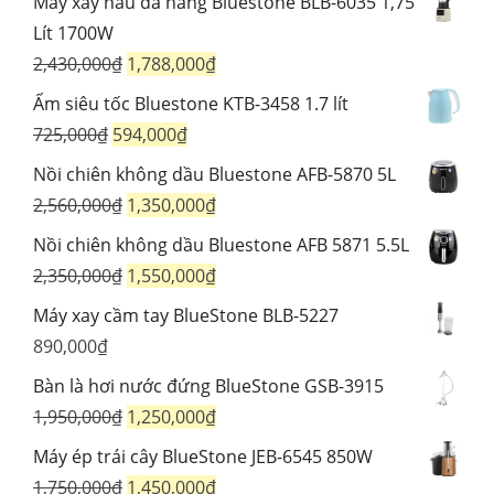
Máy xay nấu đa năng Bluestone BLB-6035 1,75
Lít 1700W
Giá
Giá
2,430,000
₫
1,788,000
₫
gốc
hiện
Ấm siêu tốc Bluestone KTB-3458 1.7 lít
là:
tại
Giá
Giá
725,000
₫
594,000
₫
2,430,000₫.
là:
gốc
hiện
Nồi chiên không dầu Bluestone AFB-5870 5L
1,788,000₫.
là:
tại
Giá
Giá
2,560,000
₫
1,350,000
₫
725,000₫.
là:
gốc
hiện
Nồi chiên không dầu Bluestone AFB 5871 5.5L
594,000₫.
là:
tại
Giá
Giá
2,350,000
₫
1,550,000
₫
2,560,000₫.
là:
gốc
hiện
Máy xay cầm tay BlueStone BLB-5227
1,350,000₫.
là:
tại
890,000
₫
2,350,000₫.
là:
Bàn là hơi nước đứng BlueStone GSB-3915
1,550,000₫.
Giá
Giá
1,950,000
₫
1,250,000
₫
gốc
hiện
Máy ép trái cây BlueStone JEB-6545 850W
là:
tại
Giá
Giá
1,750,000
₫
1,450,000
₫