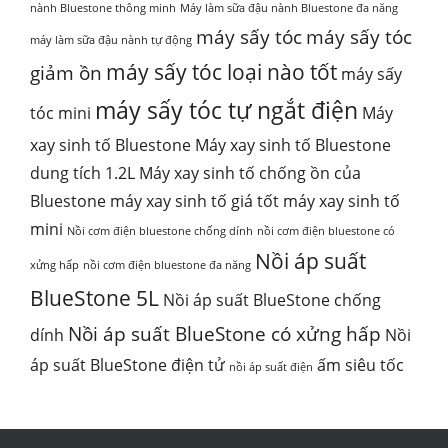
nành Bluestone thông minh
Máy làm sữa đậu nành Bluestone đa năng
máy sấy tóc
máy sấy tóc
máy làm sữa đậu nành tự động
máy sấy tóc loại nào tốt
giảm ồn
máy sấy
máy sấy tóc tự ngắt điện
tóc mini
Máy
xay sinh tố Bluestone
Máy xay sinh tố Bluestone
dung tích 1.2L
Máy xay sinh tố chống ồn của
Bluestone
máy xay sinh tố giá tốt
máy xay sinh tố
mini
Nồi cơm điện bluestone chống dính
nồi cơm điện bluestone có
Nồi áp suất
xửng hấp
nồi cơm điện bluestone đa năng
BlueStone 5L
Nồi áp suất BlueStone chống
Nồi áp suất BlueStone có xửng hấp
dính
Nồi
áp suất BlueStone điện tử
ấm siêu tốc
nồi áp suất điện