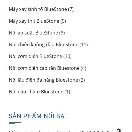
phẩm
sản
7
Máy xay sinh tố BlueStone
7
phẩm
sản
5
Máy xay thịt BlueStone
5
phẩm
sản
8
Nồi áp suất BlueStone
8
phẩm
sản
11
Nồi chiên không dầu BlueStone
11
phẩm
sản
10
Nồi cơm điện BlueStone
10
phẩm
sản
4
Nồi cơm điện cao tần Bluestone
4
phẩm
sản
2
Nồi lẩu điện đa năng Bluestone
2
phẩm
sản
1
Nồi nấu chậm Bluestone
1
phẩm
sản
phẩm
SẢN PHẨM NỔI BẬT