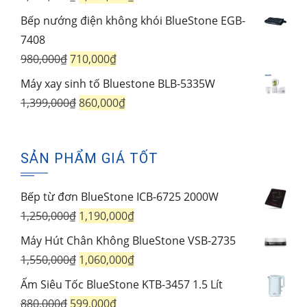
1,950,000₫.
là:
gốc
hiện
Bếp nướng điện không khói BlueStone EGB-
1,250,000₫.
là:
tại
7408
1,750,000₫.
là:
Giá
Giá
980,000
₫
710,000
₫
1,450,000₫.
gốc
hiện
Máy xay sinh tố Bluestone BLB-5335W
là:
tại
Giá
Giá
1,399,000
₫
860,000
₫
980,000₫.
là:
gốc
hiện
710,000₫.
là:
tại
SẢN PHẨM GIÁ TỐT
1,399,000₫.
là:
860,000₫.
Bếp từ đơn BlueStone ICB-6725 2000W
Giá
Giá
1,250,000
₫
1,190,000
₫
gốc
hiện
Máy Hút Chân Không BlueStone VSB-2735
là:
tại
Giá
Giá
1,550,000
₫
1,060,000
₫
1,250,000₫.
là:
gốc
hiện
Ấm Siêu Tốc BlueStone KTB-3457 1.5 Lít
1,190,000₫.
là:
tại
Giá
Giá
880,000
₫
599,000
₫