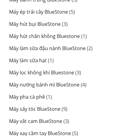
phẩm
sản
5
Máy ép trái cây BlueStone
5
phẩm
sản
3
Máy hút bụi BlueStone
3
phẩm
sản
1
Máy hút chân không Bluestone
1
phẩm
sản
2
Máy làm sữa đậu nành BlueStone
2
phẩm
sản
1
Máy làm sữa hạt
1
phẩm
sản
3
Máy lọc không khí Bluestone
3
phẩm
sản
4
Máy nướng bánh mì BlueStone
4
phẩm
sản
1
Máy pha cà phê
1
phẩm
sản
9
Máy sấy tóc BlueStone
9
phẩm
sản
3
Máy vắt cam BlueStone
3
phẩm
sản
5
Máy xay cầm tay BlueStone
5