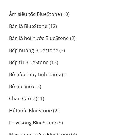
10
Ấm siêu tốc BlueStone
10
sản
12
Bàn là BlueStone
12
phẩm
sản
2
Bàn là hơi nước BlueStone
2
phẩm
sản
3
Bếp nướng Bluestone
3
phẩm
sản
13
Bếp từ BlueStone
13
phẩm
sản
1
Bộ hộp thủy tinh Carez
1
phẩm
sản
3
Bộ nồi inox
3
phẩm
sản
11
Chảo Carez
11
phẩm
sản
2
Hút mùi BlueStone
2
phẩm
sản
9
Lò vi sóng BlueStone
9
phẩm
sản
3
Máy đánh trứng BlueStone
3