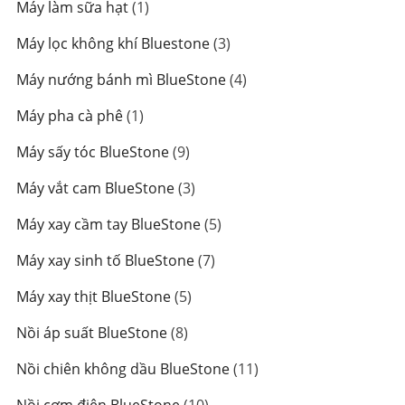
1
Máy làm sữa hạt
1
phẩm
sản
3
Máy lọc không khí Bluestone
3
phẩm
sản
4
Máy nướng bánh mì BlueStone
4
phẩm
sản
1
Máy pha cà phê
1
phẩm
sản
9
Máy sấy tóc BlueStone
9
phẩm
sản
3
Máy vắt cam BlueStone
3
phẩm
sản
5
Máy xay cầm tay BlueStone
5
phẩm
sản
7
Máy xay sinh tố BlueStone
7
phẩm
sản
5
Máy xay thịt BlueStone
5
phẩm
sản
8
Nồi áp suất BlueStone
8
phẩm
sản
11
Nồi chiên không dầu BlueStone
11
phẩm
sản
10