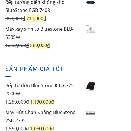
Bếp nướng điện không khói
là:
tại
BlueStone EGB-7408
1,750,000₫.
là:
Giá
Giá
980,000
₫
710,000
₫
1,450,000₫.
gốc
hiện
Máy xay sinh tố Bluestone BLB-
là:
tại
5335W
980,000₫.
là:
Giá
Giá
1,399,000
₫
860,000
₫
710,000₫.
gốc
hiện
là:
tại
SẢN PHẨM GIÁ TỐT
1,399,000₫.
là:
860,000₫.
Bếp từ đơn BlueStone ICB-6725
2000W
Giá
Giá
1,250,000
₫
1,190,000
₫
gốc
hiện
Máy Hút Chân Không BlueStone
là:
tại
VSB-2735
1,250,000₫.
là:
Giá
Giá
1,550,000
₫
1,060,000
₫