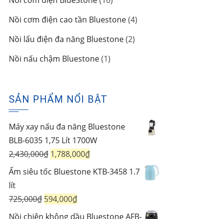
Nồi cơm điện BlueStone
10
phẩm
sản
4
Nồi cơm điện cao tần Bluestone
4
phẩm
sản
2
Nồi lẩu điện đa năng Bluestone
2
phẩm
sản
1
Nồi nấu chậm Bluestone
1
phẩm
sản
phẩm
SẢN PHẨM NỔI BẬT
Máy xay nấu đa năng Bluestone
BLB-6035 1,75 Lít 1700W
Giá
Giá
2,430,000
₫
1,788,000
₫
gốc
hiện
Ấm siêu tốc Bluestone KTB-3458 1.7
là:
tại
lít
2,430,000₫.
là:
Giá
Giá
725,000
₫
594,000
₫
1,788,000₫.
gốc
hiện
Nồi chiên không dầu Bluestone AFB-