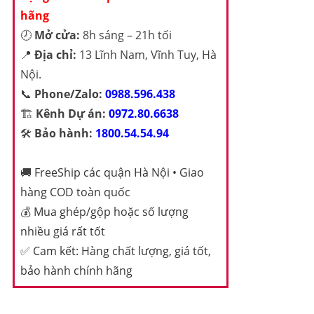
hãng
🕗
Mở cửa:
8h sáng – 21h tối
📍
Địa chỉ:
13 Lĩnh Nam, Vĩnh Tuy, Hà
Nội.
📞
Phone/Zalo:
0988.596.438
🏗️
Kênh Dự án:
0972.80.6638
🛠️
Bảo hành:
1800.54.54.94
🚚
FreeShip các quận Hà Nội • Giao
hàng COD toàn quốc
💰
Mua ghép/gộp hoặc số lượng
nhiều giá rất tốt
✅
Cam kết: Hàng chất lượng, giá tốt,
bảo hành chính hãng