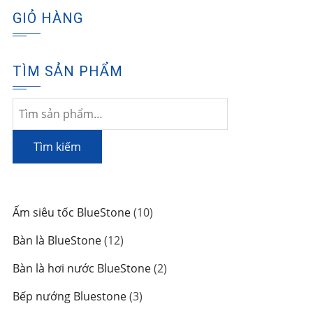
GIỎ HÀNG
TÌM SẢN PHẨM
Tìm
kiếm:
Tìm kiếm
10
Ấm siêu tốc BlueStone
10
sản
12
Bàn là BlueStone
12
phẩm
sản
2
Bàn là hơi nước BlueStone
2
phẩm
sản
3
Bếp nướng Bluestone
3
phẩm