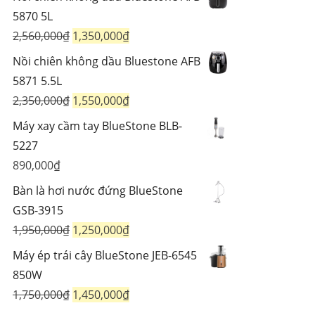
là:
tại
5870 5L
725,000₫.
là:
Giá
Giá
2,560,000
₫
1,350,000
₫
594,000₫.
gốc
hiện
Nồi chiên không dầu Bluestone AFB
là:
tại
5871 5.5L
2,560,000₫.
là:
Giá
Giá
2,350,000
₫
1,550,000
₫
1,350,000₫.
gốc
hiện
Máy xay cầm tay BlueStone BLB-
là:
tại
5227
2,350,000₫.
là:
890,000
₫
1,550,000₫.
Bàn là hơi nước đứng BlueStone
GSB-3915
Giá
Giá
1,950,000
₫
1,250,000
₫
gốc
hiện
Máy ép trái cây BlueStone JEB-6545
là:
tại
850W
1,950,000₫.
là:
Giá
Giá
1,750,000
₫
1,450,000
₫
1,250,000₫.
gốc
hiện