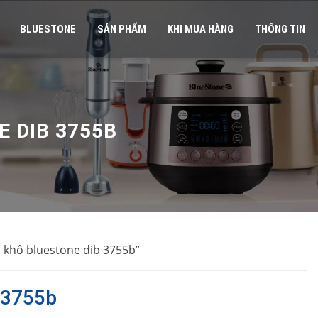
BLUESTONE
SẢN PHẨM
KHI MUA HÀNG
THÔNG TIN
E DIB 3755B
 khô bluestone dib 3755b”
 3755b