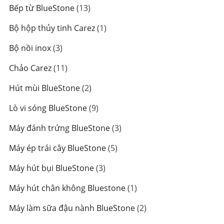
sản
13
Bếp từ BlueStone
13
phẩm
sản
1
Bộ hộp thủy tinh Carez
1
phẩm
sản
3
Bộ nồi inox
3
phẩm
sản
11
Chảo Carez
11
phẩm
sản
2
Hút mùi BlueStone
2
phẩm
sản
9
Lò vi sóng BlueStone
9
phẩm
sản
3
Máy đánh trứng BlueStone
3
phẩm
sản
5
Máy ép trái cây BlueStone
5
phẩm
sản
3
Máy hút bụi BlueStone
3
phẩm
sản
1
Máy hút chân không Bluestone
1
phẩm
sản
2
Máy làm sữa đậu nành BlueStone
2
phẩm
sản