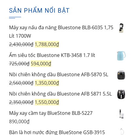
phẩm
SẢN PHẨM NỔI BẬT
Máy xay nấu đa năng Bluestone BLB-6035 1,75
Lít 1700W
Giá
Giá
2,430,000
₫
1,788,000
₫
gốc
hiện
Ấm siêu tốc Bluestone KTB-3458 1.7 lít
là:
tại
Giá
Giá
725,000
₫
594,000
₫
2,430,000₫.
là:
gốc
hiện
Nồi chiên không dầu Bluestone AFB-5870 5L
1,788,000₫.
là:
tại
Giá
Giá
2,560,000
₫
1,350,000
₫
725,000₫.
là:
gốc
hiện
Nồi chiên không dầu Bluestone AFB 5871 5.5L
594,000₫.
là:
tại
Giá
Giá
2,350,000
₫
1,550,000
₫
2,560,000₫.
là:
gốc
hiện
Máy xay cầm tay BlueStone BLB-5227
1,350,000₫.
là:
tại
890,000
₫
2,350,000₫.
là:
Bàn là hơi nước đứng BlueStone GSB-3915