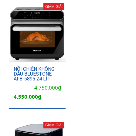
GIẢM GIÁ!
NỒI CHIÊN KHÔNG
DẦU BLUESTONE
AFB-5895 24 LÍT
Giá
Giá
4,750,000
₫
gốc
hiện
4,550,000
₫
là:
tại
4,750,000₫.
là:
4,550,000₫.
GIẢM GIÁ!