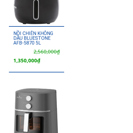
NỒI CHIÊN KHÔNG
DẦU BLUESTONE
AFB-5870 5L
Giá
Giá
2,560,000
₫
gốc
hiện
1,350,000
₫
là:
tại
2,560,000₫.
là:
1,350,000₫.