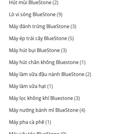
2
Hút mùi BlueStone
2
phẩm
sản
9
Lò vi sóng BlueStone
9
phẩm
sản
3
Máy đánh trứng BlueStone
3
phẩm
sản
5
Máy ép trái cây BlueStone
5
phẩm
sản
3
Máy hút bụi BlueStone
3
phẩm
sản
1
Máy hút chân không Bluestone
1
phẩm
sản
2
Máy làm sữa đậu nành BlueStone
2
phẩm
sản
1
Máy làm sữa hạt
1
phẩm
sản
3
Máy lọc không khí Bluestone
3
phẩm
sản
4
Máy nướng bánh mì BlueStone
4
phẩm
sản
1
Máy pha cà phê
1
phẩm
sản
9
Máy sấy tóc BlueStone
9