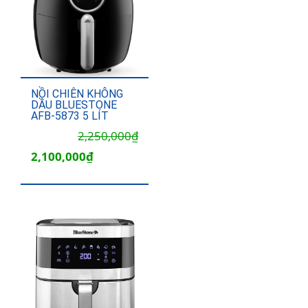
NỒI CHIÊN KHÔNG
DẦU BLUESTONE
AFB-5873 5 LÍT
Giá
Giá
2,250,000
₫
gốc
hiện
2,100,000
₫
là:
tại
2,250,000₫.
là:
2,100,000₫.