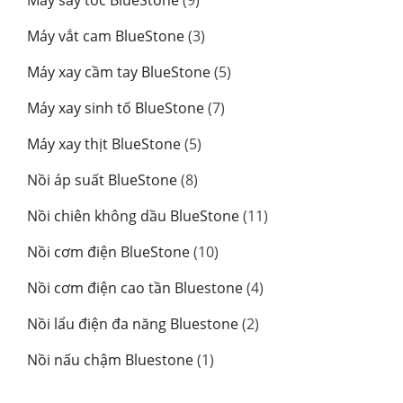
phẩm
sản
3
Máy vắt cam BlueStone
3
phẩm
sản
5
Máy xay cầm tay BlueStone
5
phẩm
sản
7
Máy xay sinh tố BlueStone
7
phẩm
sản
5
Máy xay thịt BlueStone
5
phẩm
sản
8
Nồi áp suất BlueStone
8
phẩm
sản
11
Nồi chiên không dầu BlueStone
11
phẩm
sản
10
Nồi cơm điện BlueStone
10
phẩm
sản
4
Nồi cơm điện cao tần Bluestone
4
phẩm
sản
2
Nồi lẩu điện đa năng Bluestone
2
phẩm
sản
1
Nồi nấu chậm Bluestone
1
phẩm
sản