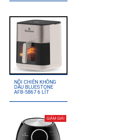
2,990,000₫.
là:
2,540,000₫.
NỒI CHIÊN KHÔNG
DẦU BLUESTONE
AFB-5867 6 LÍT
GIẢM GIÁ!