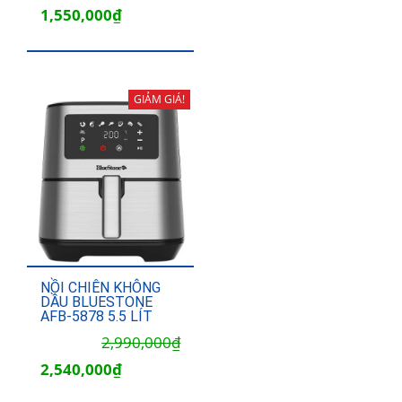
gốc
hiện
1,550,000
₫
là:
tại
2,350,000₫.
là:
1,550,000₫.
GIẢM GIÁ!
NỒI CHIÊN KHÔNG
DẦU BLUESTONE
AFB-5878 5.5 LÍT
Giá
Giá
2,990,000
₫
gốc
hiện
2,540,000
₫
là:
tại