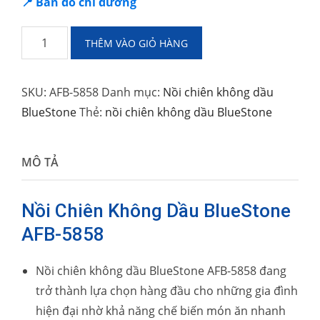
📍 Bản đồ chỉ đường
Nồi
THÊM VÀO GIỎ HÀNG
chiên
không
SKU:
AFB-5858
Danh mục:
Nồi chiên không dầu
dầu
BlueStone
Thẻ:
nồi chiên không dầu BlueStone
BlueStone
AFB-
5858
MÔ TẢ
7
Lít
Nồi Chiên Không Dầu BlueStone
số
AFB-5858
lượng
Nồi chiên không dầu BlueStone AFB-5858 đang
trở thành lựa chọn hàng đầu cho những gia đình
hiện đại nhờ khả năng chế biến món ăn nhanh