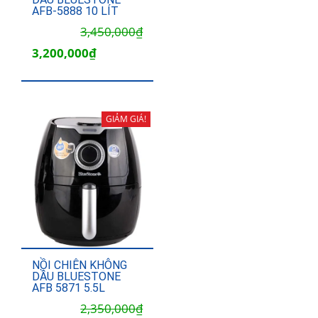
AFB-5888 10 LÍT
Giá
Giá
3,450,000
₫
gốc
hiện
3,200,000
₫
là:
tại
3,450,000₫.
là:
3,200,000₫.
GIẢM GIÁ!
NỒI CHIÊN KHÔNG
DẦU BLUESTONE
AFB 5871 5.5L
Giá
Giá
2,350,000
₫