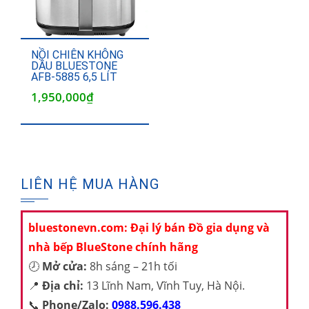
NỒI CHIÊN KHÔNG
DẦU BLUESTONE
AFB-5885 6,5 LÍT
1,950,000
₫
LIÊN HỆ MUA HÀNG
bluestonevn.com: Đại lý bán Đồ gia dụng và
nhà bếp BlueStone chính hãng
🕗
Mở cửa:
8h sáng – 21h tối
📍
Địa chỉ:
13 Lĩnh Nam, Vĩnh Tuy, Hà Nội.
📞
Phone/Zalo:
0988.596.438