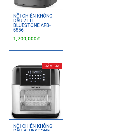
NỒI CHIÊN KHÔNG
DẦU 7 LÍT
BLUESTONE AFB-
5856
1,700,000
₫
GIẢM GIÁ!
NỒI CHIÊN KHÔNG
DẦU BLUESTONE