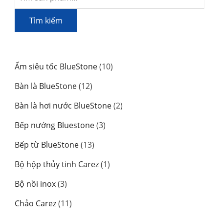
kiếm:
Tìm kiếm
10
Ấm siêu tốc BlueStone
10
sản
12
Bàn là BlueStone
12
phẩm
sản
2
Bàn là hơi nước BlueStone
2
phẩm
sản
3
Bếp nướng Bluestone
3
phẩm
sản
13
Bếp từ BlueStone
13
phẩm
sản
1
Bộ hộp thủy tinh Carez
1
phẩm
sản
3
Bộ nồi inox
3
phẩm
sản
11
Chảo Carez
11
phẩm
sản