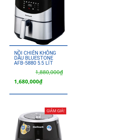
NỒI CHIÊN KHÔNG
DẦU BLUESTONE
AFB-5880 5.5 LÍT
Giá
Giá
1,880,000
₫
gốc
hiện
1,680,000
₫
là:
tại
1,880,000₫.
là:
1,680,000₫.
GIẢM GIÁ!