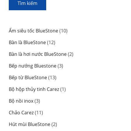
Tìm kiếm
10
Ấm siêu tốc BlueStone
10
sản
12
Bàn là BlueStone
12
phẩm
sản
2
Bàn là hơi nước BlueStone
2
phẩm
sản
3
Bếp nướng Bluestone
3
phẩm
sản
13
Bếp từ BlueStone
13
phẩm
sản
1
Bộ hộp thủy tinh Carez
1
phẩm
sản
3
Bộ nồi inox
3
phẩm
sản
11
Chảo Carez
11
phẩm
sản
2
Hút mùi BlueStone
2
phẩm