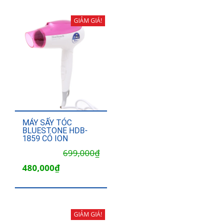
290,000₫.
là:
190,000₫.
GIẢM GIÁ!
MÁY SẤY TÓC
BLUESTONE HDB-
1859 CÓ ION
Giá
Giá
699,000
₫
gốc
hiện
480,000
₫
là:
tại
699,000₫.
là:
480,000₫.
GIẢM GIÁ!