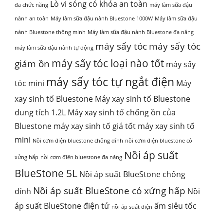
Lò vi sóng có khóa an toàn
đa chức năng
máy làm sữa đậu
nành an toàn
Máy làm sữa đậu nành Bluestone 1000W
Máy làm sữa đậu
nành Bluestone thông minh
Máy làm sữa đậu nành Bluestone đa năng
máy sấy tóc
máy sấy tóc
máy làm sữa đậu nành tự động
máy sấy tóc loại nào tốt
giảm ồn
máy sấy
máy sấy tóc tự ngắt điện
tóc mini
Máy
xay sinh tố Bluestone
Máy xay sinh tố Bluestone
dung tích 1.2L
Máy xay sinh tố chống ồn của
Bluestone
máy xay sinh tố giá tốt
máy xay sinh tố
mini
Nồi cơm điện bluestone chống dính
nồi cơm điện bluestone có
Nồi áp suất
xửng hấp
nồi cơm điện bluestone đa năng
BlueStone 5L
Nồi áp suất BlueStone chống
Nồi áp suất BlueStone có xửng hấp
dính
Nồi
áp suất BlueStone điện tử
ấm siêu tốc
nồi áp suất điện