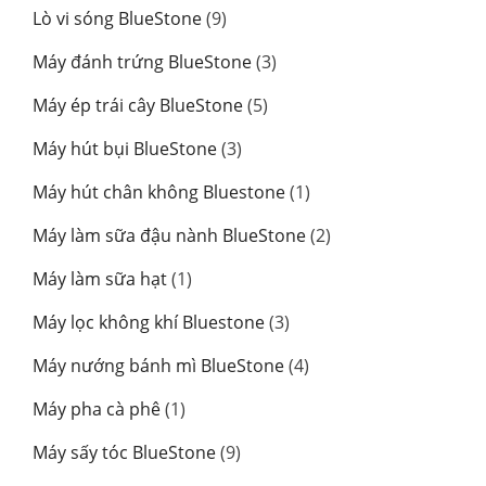
sản
9
Lò vi sóng BlueStone
9
phẩm
sản
3
Máy đánh trứng BlueStone
3
phẩm
sản
5
Máy ép trái cây BlueStone
5
phẩm
sản
3
Máy hút bụi BlueStone
3
phẩm
sản
1
Máy hút chân không Bluestone
1
phẩm
sản
2
Máy làm sữa đậu nành BlueStone
2
phẩm
sản
1
Máy làm sữa hạt
1
phẩm
sản
3
Máy lọc không khí Bluestone
3
phẩm
sản
4
Máy nướng bánh mì BlueStone
4
phẩm
sản
1
Máy pha cà phê
1
phẩm
sản
9
Máy sấy tóc BlueStone
9
phẩm
sản