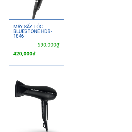
MÁY SẤY TÓC
BLUESTONE HDB-
1846
Giá
Giá
690,000
₫
gốc
hiện
420,000
₫
là:
tại
690,000₫.
là:
420,000₫.