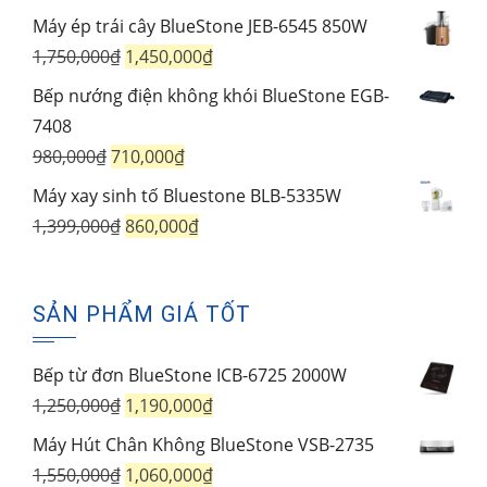
gốc
hiện
Máy ép trái cây BlueStone JEB-6545 850W
là:
tại
Giá
Giá
1,750,000
₫
1,450,000
₫
1,950,000₫.
là:
gốc
hiện
Bếp nướng điện không khói BlueStone EGB-
1,250,000₫.
là:
tại
7408
1,750,000₫.
là:
Giá
Giá
980,000
₫
710,000
₫
1,450,000₫.
gốc
hiện
Máy xay sinh tố Bluestone BLB-5335W
là:
tại
Giá
Giá
1,399,000
₫
860,000
₫
980,000₫.
là:
gốc
hiện
710,000₫.
là:
tại
SẢN PHẨM GIÁ TỐT
1,399,000₫.
là:
860,000₫.
Bếp từ đơn BlueStone ICB-6725 2000W
Giá
Giá
1,250,000
₫
1,190,000
₫
gốc
hiện
Máy Hút Chân Không BlueStone VSB-2735
là:
tại
Giá
Giá
1,550,000
₫
1,060,000
₫