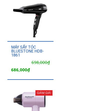
MÁY SẤY TÓC
BLUESTONE HDB-
1861
Giá
Giá
698,000
₫
gốc
hiện
686,000
₫
là:
tại
698,000₫.
là:
686,000₫.
GIẢM GIÁ!