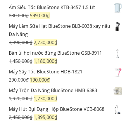
1,250,000₫.
là:
gốc
hiện
Ấm Siêu Tốc BlueStone KTB-3457 1.5 Lít
1,190,000₫.
là:
tại
Giá
Giá
880,000
₫
599,000
₫
1,550,000₫.
là:
gốc
hiện
Máy Làm Sữa Hạt BlueStone BLB-6038 xay nấu
1,060,000₫.
là:
tại
Đa Năng
880,000₫.
là:
Giá
Giá
3,390,000
₫
2,730,000
₫
599,000₫.
gốc
hiện
Bàn ủi hơi nước đứng BlueStone GSB-3911
là:
tại
Giá
Giá
1,450,000
₫
1,180,000
₫
3,390,000₫.
là:
gốc
hiện
Máy Sấy Tóc BlueStone HDB-1821
2,730,000₫.
là:
tại
Giá
Giá
290,000
₫
190,000
₫
1,450,000₫.
là:
gốc
hiện
Máy Trộn Đa Năng BlueStone HMB-6383
1,180,000₫.
là:
tại
Giá
Giá
1,920,000
₫
1,730,000
₫
290,000₫.
là:
gốc
hiện
Máy Hút Bụi Dạng Hộp BlueStone VCB-8068
190,000₫.
là:
tại
Giá
Giá
2,450,000
₫
1,895,000
₫
1,920,000₫.
là:
gốc
hiện
1,730,000₫.