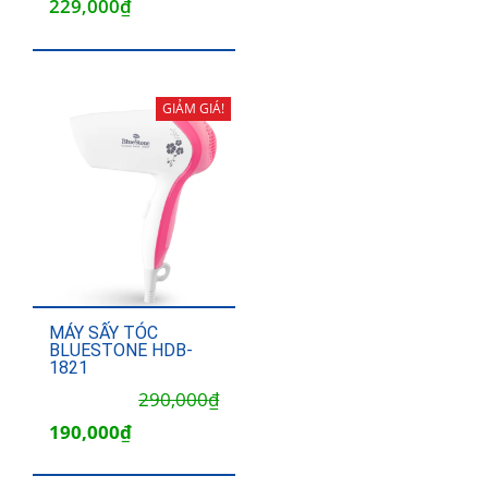
229,000
₫
GIẢM GIÁ!
MÁY SẤY TÓC
BLUESTONE HDB-
1821
Giá
Giá
290,000
₫
gốc
hiện
190,000
₫
là:
tại