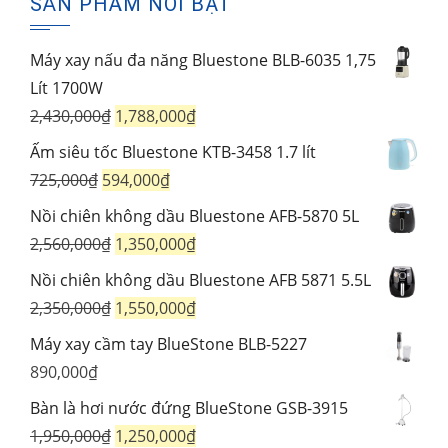
SẢN PHẨM NỔI BẬT
Máy xay nấu đa năng Bluestone BLB-6035 1,75
Lít 1700W
Giá
Giá
2,430,000
₫
1,788,000
₫
gốc
hiện
Ấm siêu tốc Bluestone KTB-3458 1.7 lít
là:
tại
Giá
Giá
725,000
₫
594,000
₫
2,430,000₫.
là:
gốc
hiện
Nồi chiên không dầu Bluestone AFB-5870 5L
1,788,000₫.
là:
tại
Giá
Giá
2,560,000
₫
1,350,000
₫
725,000₫.
là:
gốc
hiện
Nồi chiên không dầu Bluestone AFB 5871 5.5L
594,000₫.
là:
tại
Giá
Giá
2,350,000
₫
1,550,000
₫
2,560,000₫.
là:
gốc
hiện
Máy xay cầm tay BlueStone BLB-5227
1,350,000₫.
là:
tại
890,000
₫
2,350,000₫.
là:
Bàn là hơi nước đứng BlueStone GSB-3915
1,550,000₫.
Giá
Giá
1,950,000
₫
1,250,000
₫