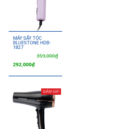
MÁY SẤY TÓC
BLUESTONE HDB-
1827
Giá
Giá
359,000
₫
gốc
hiện
292,000
₫
là:
tại
359,000₫.
là:
292,000₫.
GIẢM GIÁ!