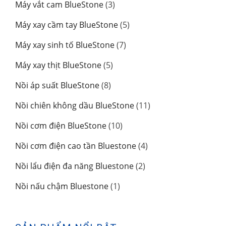
3
Máy vắt cam BlueStone
3
phẩm
sản
5
Máy xay cầm tay BlueStone
5
phẩm
sản
7
Máy xay sinh tố BlueStone
7
phẩm
sản
5
Máy xay thịt BlueStone
5
phẩm
sản
8
Nồi áp suất BlueStone
8
phẩm
sản
11
Nồi chiên không dầu BlueStone
11
phẩm
sản
10
Nồi cơm điện BlueStone
10
phẩm
sản
4
Nồi cơm điện cao tần Bluestone
4
phẩm
sản
2
Nồi lẩu điện đa năng Bluestone
2
phẩm
sản
1
Nồi nấu chậm Bluestone
1
phẩm
sản
phẩm