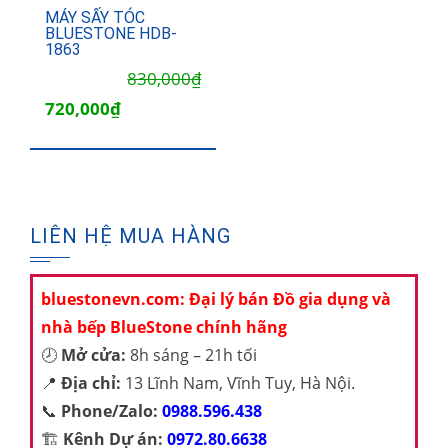
MÁY SẤY TÓC
BLUESTONE HDB-
1863
Giá
Giá
830,000
₫
gốc
hiện
720,000
₫
là:
tại
830,000₫.
là:
720,000₫.
LIÊN HỆ MUA HÀNG
bluestonevn.com: Đại lý bán Đồ gia dụng và
nhà bếp BlueStone chính hãng
🕗
Mở cửa:
8h sáng – 21h tối
📍
Địa chỉ:
13 Lĩnh Nam, Vĩnh Tuy, Hà Nội.
📞
Phone/Zalo:
0988.596.438
🏗️
Kênh Dự án:
0972.80.6638