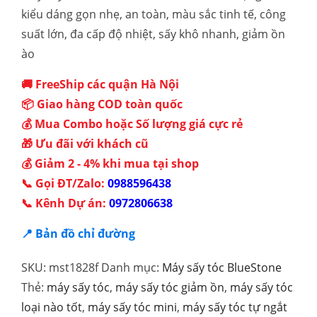
kiểu dáng gọn nhẹ, an toàn, màu sắc tinh tế, công
suất lớn, đa cấp độ nhiệt, sấy khô nhanh, giảm ồn
ào
🚚 FreeShip các quận Hà Nội
📦 Giao hàng COD toàn quốc
💰 Mua Combo hoặc Số lượng giá cực rẻ
🎁 Ưu đãi với khách cũ
💰 Giảm 2 - 4% khi mua tại shop
📞 Gọi ĐT/Zalo:
0988596438
📞 Kênh Dự án:
0972806638
📍 Bản đồ chỉ đường
SKU:
mst1828f
Danh mục:
Máy sấy tóc BlueStone
Thẻ:
máy sấy tóc
,
máy sấy tóc giảm ồn
,
máy sấy tóc
loại nào tốt
,
máy sấy tóc mini
,
máy sấy tóc tự ngắt