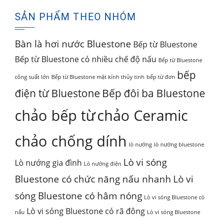
là:
tại
SẢN PHẨM THEO NHÓM
2,450,000₫.
là:
1,895,000₫.
Bàn là hơi nước Bluestone
Bếp từ Bluestone
Bếp từ Bluestone có nhiều chế độ nấu
Bếp từ Bluestone
bếp
công suất lớn
Bếp từ Bluestone mặt kính thủy tinh
bếp từ đơn
điện từ Bluestone
Bếp đôi ba Bluestone
chảo bếp từ
chảo Ceramic
chảo chống dính
lò nướng
lò nướng bluestone
Lò vi sóng
Lò nướng gia đình
Lò nướng điện
Bluestone có chức năng nấu nhanh
Lò vi
sóng Bluestone có hâm nóng
Lò vi sóng Bluestone có
Lò vi sóng Bluestone có rã đông
nấu
Lò vi sóng Bluestone