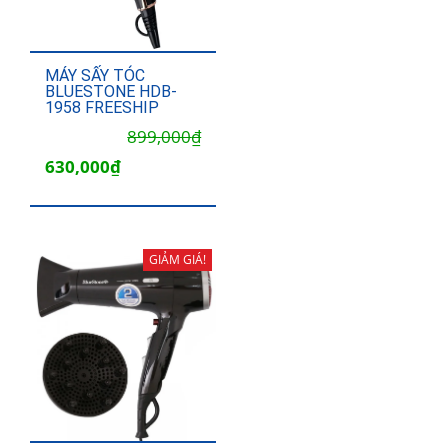
MÁY SẤY TÓC
BLUESTONE HDB-
1958 FREESHIP
Giá
Giá
899,000
₫
gốc
hiện
630,000
₫
là:
tại
899,000₫.
là:
630,000₫.
GIẢM GIÁ!