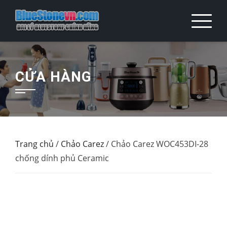
Skip
to
content
CỬA HÀNG
Trang chủ
/
Chảo Carez
/ Chảo Carez WOC453DI-28
chống dính phủ Ceramic