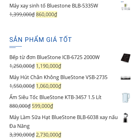
1,450,000₫.
gốc
hiện
Máy xay sinh tố Bluestone BLB-5335W
là:
tại
Giá
Giá
1,399,000
₫
860,000
₫
980,000₫.
là:
gốc
hiện
710,000₫.
là:
tại
SẢN PHẨM GIÁ TỐT
1,399,000₫.
là:
860,000₫.
Bếp từ đơn BlueStone ICB-6725 2000W
Giá
Giá
1,250,000
₫
1,190,000
₫
gốc
hiện
Máy Hút Chân Không BlueStone VSB-2735
là:
tại
Giá
Giá
1,550,000
₫
1,060,000
₫
1,250,000₫.
là:
gốc
hiện
Ấm Siêu Tốc BlueStone KTB-3457 1.5 Lít
1,190,000₫.
là:
tại
Giá
Giá
880,000
₫
599,000
₫
1,550,000₫.
là:
gốc
hiện
Máy Làm Sữa Hạt BlueStone BLB-6038 xay nấu
1,060,000₫.
là:
tại
Đa Năng
880,000₫.
là:
Giá
Giá
3,390,000
₫
2,730,000
₫