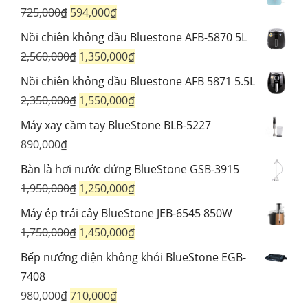
là:
tại
Giá
Giá
725,000
₫
594,000
₫
2,430,000₫.
là:
gốc
hiện
Nồi chiên không dầu Bluestone AFB-5870 5L
1,788,000₫.
là:
tại
Giá
Giá
2,560,000
₫
1,350,000
₫
725,000₫.
là:
gốc
hiện
Nồi chiên không dầu Bluestone AFB 5871 5.5L
594,000₫.
là:
tại
Giá
Giá
2,350,000
₫
1,550,000
₫
2,560,000₫.
là:
gốc
hiện
Máy xay cầm tay BlueStone BLB-5227
1,350,000₫.
là:
tại
890,000
₫
2,350,000₫.
là:
Bàn là hơi nước đứng BlueStone GSB-3915
1,550,000₫.
Giá
Giá
1,950,000
₫
1,250,000
₫
gốc
hiện
Máy ép trái cây BlueStone JEB-6545 850W
là:
tại
Giá
Giá
1,750,000
₫
1,450,000
₫
1,950,000₫.
là:
gốc
hiện
Bếp nướng điện không khói BlueStone EGB-
1,250,000₫.
là:
tại
7408
1,750,000₫.
là:
Giá
Giá
980,000
₫
710,000
₫