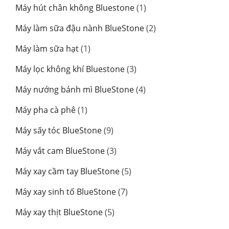
sản
1
Máy hút chân không Bluestone
1
phẩm
sản
2
Máy làm sữa đậu nành BlueStone
2
phẩm
sản
1
Máy làm sữa hạt
1
phẩm
sản
3
Máy lọc không khí Bluestone
3
phẩm
sản
4
Máy nướng bánh mì BlueStone
4
phẩm
sản
1
Máy pha cà phê
1
phẩm
sản
9
Máy sấy tóc BlueStone
9
phẩm
sản
3
Máy vắt cam BlueStone
3
phẩm
sản
5
Máy xay cầm tay BlueStone
5
phẩm
sản
7
Máy xay sinh tố BlueStone
7
phẩm
sản
5
Máy xay thịt BlueStone
5
phẩm
sản