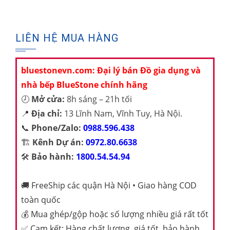
LIÊN HỆ MUA HÀNG
bluestonevn.com: Đại lý bán Đồ gia dụng và
nhà bếp BlueStone chính hãng
🕗
Mở cửa:
8h sáng – 21h tối
📍
Địa chỉ:
13 Lĩnh Nam, Vĩnh Tuy, Hà Nội.
📞
Phone/Zalo:
0988.596.438
🏗️
Kênh Dự án:
0972.80.6638
🛠️
Bảo hành:
1800.54.54.94
🚚
FreeShip các quận Hà Nội • Giao hàng COD
toàn quốc
💰
Mua ghép/gộp hoặc số lượng nhiều giá rất tốt
✅
Cam kết: Hàng chất lượng, giá tốt, bảo hành