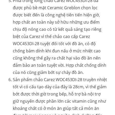
Phía trong lòng chảo Carez WOC453DI-28 đã
được phủ bề mặt Ceramic Greblon chọn lọc
được biết đến là công nghệ tiên tiến hiện giờ,
hợp chất an toàn này sở hữu những ưu điểm
chịu độ nóng cao có từ kết quả sáng tạo riêng
biệt của Carez vì thế chảo cao cấp Carez
WOC453DI-28 tuyệt đối tốt với đồ ăn, có độ
chống bám dính khi đun nấu ở mức nhiệt cao
cũng không thể gây ra chất hại vào đồ ăn nên
đảm bảo an toàn tuyệt vời. Hợp chất chống dính
của nó cũng giảm bớt sự cháy đồ ăn.
Sản phẩm chảo Carez WOC453DI-28 truyền nhiệt
tốt vì có cấu tạo dày của đáy là 28cm, vì thế giảm
bớt được thời giờ trong bếp, hỗ trợ bà nội trợ
giữ nguyên được phần lớn các vitamin cũng như
khoáng chất có ở món ăn giúp tất cả món ăn