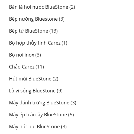
sản
2
Bàn là hơi nước BlueStone
2
phẩm
sản
3
Bếp nướng Bluestone
3
phẩm
sản
13
Bếp từ BlueStone
13
phẩm
sản
1
Bộ hộp thủy tinh Carez
1
phẩm
sản
3
Bộ nồi inox
3
phẩm
sản
11
Chảo Carez
11
phẩm
sản
2
Hút mùi BlueStone
2
phẩm
sản
9
Lò vi sóng BlueStone
9
phẩm
sản
3
Máy đánh trứng BlueStone
3
phẩm
sản
5
Máy ép trái cây BlueStone
5
phẩm
sản
3
Máy hút bụi BlueStone
3
phẩm