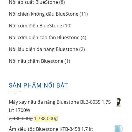
8
Nồi áp suất BlueStone
8
phẩm
sản
11
Nồi chiên không dầu BlueStone
11
phẩm
sản
10
Nồi cơm điện BlueStone
10
phẩm
sản
4
Nồi cơm điện cao tần Bluestone
4
phẩm
sản
2
Nồi lẩu điện đa năng Bluestone
2
phẩm
sản
1
Nồi nấu chậm Bluestone
1
phẩm
sản
phẩm
SẢN PHẨM NỔI BẬT
Máy xay nấu đa năng Bluestone BLB-6035 1,75
Lít 1700W
Giá
Giá
2,430,000
₫
1,788,000
₫
gốc
hiện
Ấm siêu tốc Bluestone KTB-3458 1.7 lít