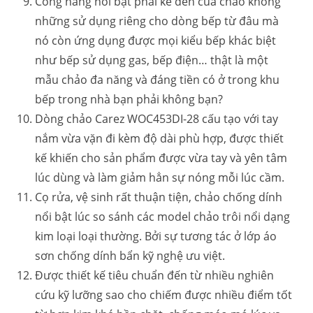
Công năng nổi bật phải kể đến của chảo không
những sử dụng riêng cho dòng bếp từ đâu mà
nó còn ứng dụng được mọi kiểu bếp khác biệt
như bếp sử dụng gas, bếp điện… thật là một
mẫu chảo đa năng và đáng tiền có ở trong khu
bếp trong nhà bạn phải không bạn?
Dòng chảo Carez WOC453DI-28 cấu tạo với tay
nắm vừa vặn đi kèm độ dài phù hợp, được thiết
kế khiến cho sản phẩm được vừa tay và yên tâm
lúc dùng và làm giảm hẳn sự nóng mỗi lúc cầm.
Cọ rửa, vệ sinh rất thuận tiện, chảo chống dính
nổi bật lúc so sánh các model chảo trôi nổi dạng
kim loại loại thường. Bởi sự tương tác ở lớp áo
sơn chống dính bẩn kỹ nghệ ưu việt.
Được thiết kế tiêu chuẩn đến từ nhiều nghiên
cứu kỹ lưỡng sao cho chiếm được nhiều điểm tốt