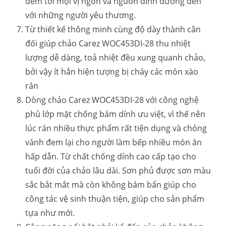
đem tới mọi vị ngon và nguồn dinh dưỡng đến
với những người yêu thương.
Từ thiết kế thông minh cùng độ dày thành cân
đối giúp chảo Carez WOC453DI-28 thu nhiệt
lượng dễ dàng, toả nhiệt đều xung quanh chảo,
bởi vậy ít hẳn hiện tượng bị cháy các món xào
rán
Dòng chảo Carez WOC453DI-28 với công nghệ
phủ lớp mặt chống bám dính ưu việt, vì thế nên
lúc rán nhiều thực phẩm rất tiện dụng và chóng
vánh đem lại cho người làm bếp nhiều món ăn
hấp dẫn. Từ chất chống dính cao cấp tạo cho
tuổi đời của chảo lâu dài. Sơn phủ được sơn màu
sắc bắt mắt mà còn không bám bẩn giúp cho
công tác vệ sinh thuận tiện, giúp cho sản phẩm
tựa như mới.