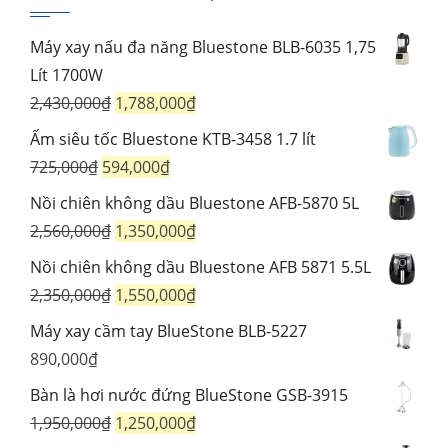
Máy xay nấu đa năng Bluestone BLB-6035 1,75
Lít 1700W
Giá
Giá
2,430,000
₫
1,788,000
₫
gốc
hiện
Ấm siêu tốc Bluestone KTB-3458 1.7 lít
là:
tại
Giá
Giá
725,000
₫
594,000
₫
2,430,000₫.
là:
gốc
hiện
Nồi chiên không dầu Bluestone AFB-5870 5L
1,788,000₫.
là:
tại
Giá
Giá
2,560,000
₫
1,350,000
₫
725,000₫.
là:
gốc
hiện
Nồi chiên không dầu Bluestone AFB 5871 5.5L
594,000₫.
là:
tại
Giá
Giá
2,350,000
₫
1,550,000
₫
2,560,000₫.
là:
gốc
hiện
Máy xay cầm tay BlueStone BLB-5227
1,350,000₫.
là:
tại
890,000
₫
2,350,000₫.
là:
Bàn là hơi nước đứng BlueStone GSB-3915
1,550,000₫.
Giá
Giá
1,950,000
₫
1,250,000
₫