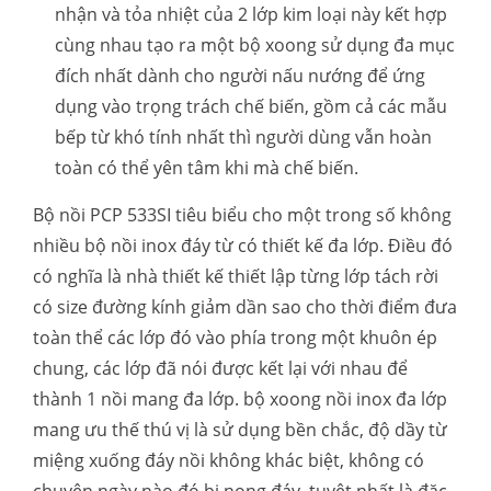
nhận và tỏa nhiệt của 2 lớp kim loại này kết hợp
cùng nhau tạo ra một bộ xoong sử dụng đa mục
đích nhất dành cho người nấu nướng để ứng
dụng vào trọng trách chế biến, gồm cả các mẫu
bếp từ khó tính nhất thì người dùng vẫn hoàn
toàn có thể yên tâm khi mà chế biến.
Bộ nồi PCP 533SI tiêu biểu cho một trong số không
nhiều bộ nồi inox đáy từ có thiết kế đa lớp. Điều đó
có nghĩa là nhà thiết kế thiết lập từng lớp tách rời
có size đường kính giảm dần sao cho thời điểm đưa
toàn thể các lớp đó vào phía trong một khuôn ép
chung, các lớp đã nói được kết lại với nhau để
thành 1 nồi mang đa lớp. bộ xoong nồi inox đa lớp
mang ưu thế thú vị là sử dụng bền chắc, độ dầy từ
miệng xuống đáy nồi không khác biệt, không có
chuyện ngày nào đó bị nong đáy, tuyệt nhất là đặc