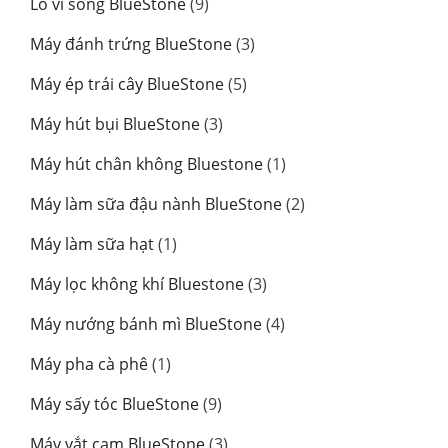
9
Lò vi sóng BlueStone
9
phẩm
sản
3
Máy đánh trứng BlueStone
3
phẩm
sản
5
Máy ép trái cây BlueStone
5
phẩm
sản
3
Máy hút bụi BlueStone
3
phẩm
sản
1
Máy hút chân không Bluestone
1
phẩm
sản
2
Máy làm sữa đậu nành BlueStone
2
phẩm
sản
1
Máy làm sữa hạt
1
phẩm
sản
3
Máy lọc không khí Bluestone
3
phẩm
sản
4
Máy nướng bánh mì BlueStone
4
phẩm
sản
1
Máy pha cà phê
1
phẩm
sản
9
Máy sấy tóc BlueStone
9
phẩm
sản
3
Máy vắt cam BlueStone
3