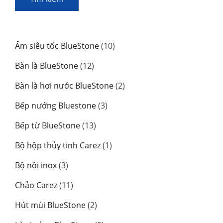
10
Ấm siêu tốc BlueStone
10
sản
12
Bàn là BlueStone
12
phẩm
sản
2
Bàn là hơi nước BlueStone
2
phẩm
sản
3
Bếp nướng Bluestone
3
phẩm
sản
13
Bếp từ BlueStone
13
phẩm
sản
1
Bộ hộp thủy tinh Carez
1
phẩm
sản
3
Bộ nồi inox
3
phẩm
sản
11
Chảo Carez
11
phẩm
sản
2
Hút mùi BlueStone
2
phẩm
sản