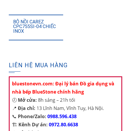
BỘ NỒI CAREZ
CPC755SI-04 CHIẾC
INOX
LIÊN HỆ MUA HÀNG
bluestonevn.com: Đại lý bán Đồ gia dụng và
nhà bếp BlueStone chính hãng
🕗
Mở cửa:
8h sáng – 21h tối
📍
Địa chỉ:
13 Lĩnh Nam, Vĩnh Tuy, Hà Nội.
📞
Phone/Zalo:
0988.596.438
🏗️
Kênh Dự án:
0972.80.6638