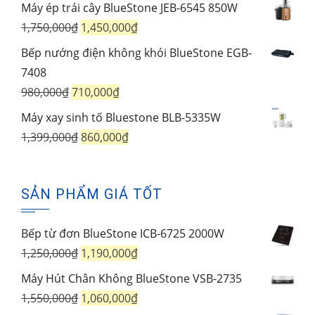
gốc
hiện
Máy ép trái cây BlueStone JEB-6545 850W
là:
tại
Giá
Giá
1,750,000
₫
1,450,000
₫
1,950,000₫.
là:
gốc
hiện
Bếp nướng điện không khói BlueStone EGB-
1,250,000₫.
là:
tại
7408
1,750,000₫.
là:
Giá
Giá
980,000
₫
710,000
₫
1,450,000₫.
gốc
hiện
Máy xay sinh tố Bluestone BLB-5335W
là:
tại
Giá
Giá
1,399,000
₫
860,000
₫
980,000₫.
là:
gốc
hiện
710,000₫.
là:
tại
SẢN PHẨM GIÁ TỐT
1,399,000₫.
là:
860,000₫.
Bếp từ đơn BlueStone ICB-6725 2000W
Giá
Giá
1,250,000
₫
1,190,000
₫
gốc
hiện
Máy Hút Chân Không BlueStone VSB-2735
là:
tại
Giá
Giá
1,550,000
₫
1,060,000
₫
1,250,000₫.
là: