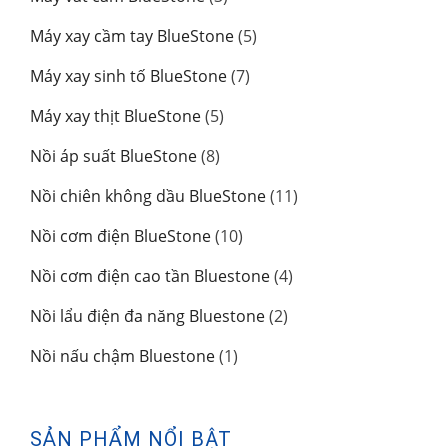
phẩm
sản
5
Máy xay cầm tay BlueStone
5
phẩm
sản
7
Máy xay sinh tố BlueStone
7
phẩm
sản
5
Máy xay thịt BlueStone
5
phẩm
sản
8
Nồi áp suất BlueStone
8
phẩm
sản
11
Nồi chiên không dầu BlueStone
11
phẩm
sản
10
Nồi cơm điện BlueStone
10
phẩm
sản
4
Nồi cơm điện cao tần Bluestone
4
phẩm
sản
2
Nồi lẩu điện đa năng Bluestone
2
phẩm
sản
1
Nồi nấu chậm Bluestone
1
phẩm
sản
phẩm
SẢN PHẨM NỔI BẬT