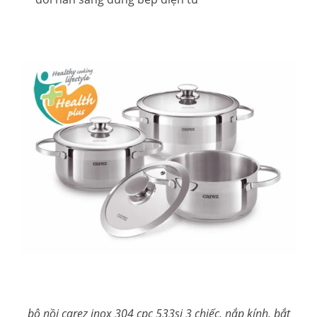
bộ nồi carez inox 304 cpc 533si 3 chiếc, nắp kính, bắt