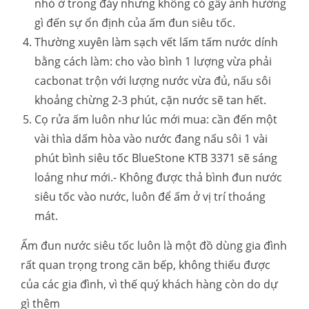
nhỏ ở trong đáy nhưng không có gây ảnh hưởng
gì đến sự ổn định của ấm đun siêu tốc.
Thường xuyên làm sạch vết lấm tấm nước dính
bằng cách làm: cho vào bình 1 lượng vừa phải
cacbonat trộn với lượng nước vừa đủ, nấu sôi
khoảng chừng 2-3 phút, cặn nước sẽ tan hết.
Cọ rửa ấm luôn như lúc mới mua: cần đến một
vài thìa dấm hòa vào nước đang nấu sôi 1 vài
phút bình siêu tốc BlueStone KTB 3371 sẽ sáng
loáng như mới.- Không được thả bình đun nước
siêu tốc vào nước, luôn để ấm ở vị trí thoáng
mát.
Ấm đun nước siêu tốc luôn là một đồ dùng gia đình
rất quan trọng trong căn bếp, không thiếu được
của các gia đình, vì thế quý khách hàng còn do dự
gì thêm