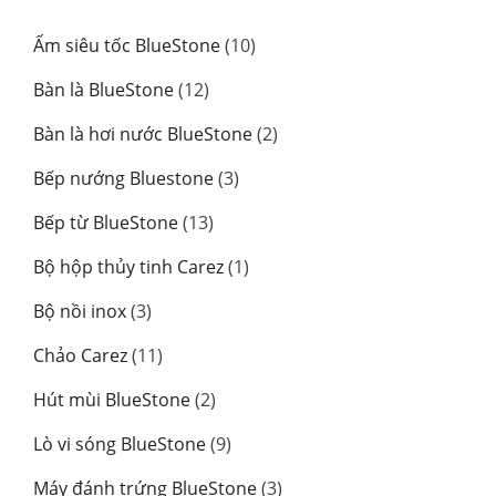
10
Ấm siêu tốc BlueStone
10
sản
12
Bàn là BlueStone
12
phẩm
sản
2
Bàn là hơi nước BlueStone
2
phẩm
sản
3
Bếp nướng Bluestone
3
phẩm
sản
13
Bếp từ BlueStone
13
phẩm
sản
1
Bộ hộp thủy tinh Carez
1
phẩm
sản
3
Bộ nồi inox
3
phẩm
sản
11
Chảo Carez
11
phẩm
sản
2
Hút mùi BlueStone
2
phẩm
sản
9
Lò vi sóng BlueStone
9
phẩm
sản
3
Máy đánh trứng BlueStone
3