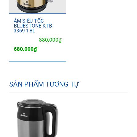
ẤM SIÊU TỐC
BLUESTONE KTB-
3369 1,8L
Giá
Giá
880,000
₫
gốc
hiện
680,000
₫
là:
tại
880,000₫.
là:
680,000₫.
SẢN PHẨM TƯƠNG TỰ