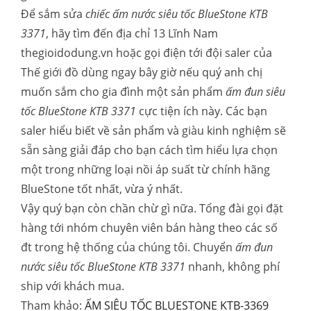
Để sắm sửa
chiếc ấm nước siêu tốc BlueStone KTB
3371
, hãy tìm đến địa chỉ 13 Lĩnh Nam
thegioidodung.vn hoặc gọi điện tới đội saler của
Thế giới đồ dùng ngay bây giờ nếu quý anh chị
muốn sắm cho gia đình một sản phẩm
ấm đun siêu
tốc BlueStone KTB 3371
cực tiện ích này. Các bạn
saler hiểu biết về sản phẩm và giàu kinh nghiệm sẽ
sẵn sàng giải đáp cho bạn cách tìm hiểu lựa chọn
một trong những loại nồi áp suất từ chính hãng
BlueStone tốt nhất, vừa ý nhất.
Vậy quý bạn còn chần chừ gì nữa. Tổng đài gọi đặt
hàng tới nhóm chuyên viên bán hàng theo các số
đt trong hệ thống của chúng tôi. Chuyển
ấm đun
nước siêu tốc BlueStone KTB 3371
nhanh, không phí
ship với khách mua.
Tham khảo:
ẤM SIÊU TỐC BLUESTONE KTB-3369