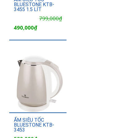
BLUESTONE KTB-
3455 1.5 LÍT
Giá
Giá
799,000
₫
gốc
hiện
490,000
₫
là:
tại
799,000₫.
là:
490,000₫.
ẤM SIÊU TỐC
BLUESTONE KTB-
3453