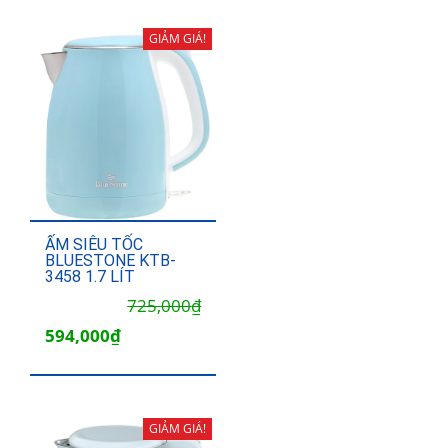
999,000₫.
là:
780,000₫.
GIẢM GIÁ!
ẤM SIÊU TỐC
BLUESTONE KTB-
3458 1.7 LÍT
Giá
Giá
725,000
₫
gốc
hiện
594,000
₫
là:
tại
725,000₫.
là:
594,000₫.
GIẢM GIÁ!