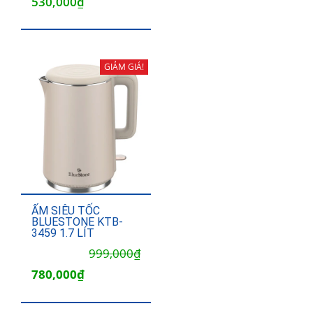
530,000
₫
GIẢM GIÁ!
ẤM SIÊU TỐC
BLUESTONE KTB-
3459 1.7 LÍT
Giá
Giá
999,000
₫
gốc
hiện
780,000
₫
là:
tại