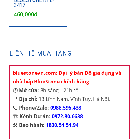
BLUESTONE KTB-
3417
460,000
₫
LIÊN HỆ MUA HÀNG
bluestonevn.com: Đại lý bán Đồ gia dụng và
nhà bếp BlueStone chính hãng
🕗
Mở cửa:
8h sáng – 21h tối
📍
Địa chỉ:
13 Lĩnh Nam, Vĩnh Tuy, Hà Nội.
📞
Phone/Zalo:
0988.596.438
🏗️
Kênh Dự án:
0972.80.6638
🛠️
Bảo hành:
1800.54.54.94