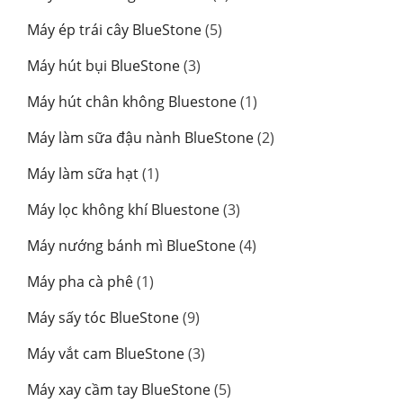
phẩm
sản
5
Máy ép trái cây BlueStone
5
phẩm
sản
3
Máy hút bụi BlueStone
3
phẩm
sản
1
Máy hút chân không Bluestone
1
phẩm
sản
2
Máy làm sữa đậu nành BlueStone
2
phẩm
sản
1
Máy làm sữa hạt
1
phẩm
sản
3
Máy lọc không khí Bluestone
3
phẩm
sản
4
Máy nướng bánh mì BlueStone
4
phẩm
sản
1
Máy pha cà phê
1
phẩm
sản
9
Máy sấy tóc BlueStone
9
phẩm
sản
3
Máy vắt cam BlueStone
3
phẩm
sản
5
Máy xay cầm tay BlueStone
5