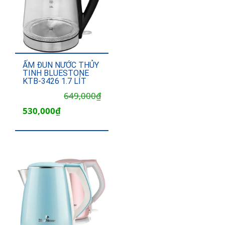
ẤM ĐUN NƯỚC THỦY
TINH BLUESTONE
KTB-3426 1.7 LÍT
Giá
Giá
649,000
₫
gốc
hiện
530,000
₫
là:
tại
649,000₫.
là:
530,000₫.