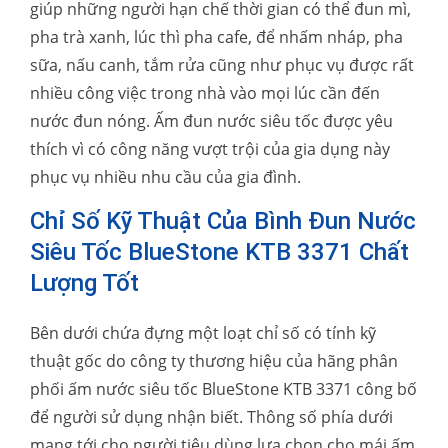
giúp những người hạn chế thời gian có thể đun mì,
pha trà xanh, lúc thì pha cafe, để nhấm nháp, pha
sữa, nấu canh, tắm rửa cũng như phục vụ được rất
nhiều công việc trong nhà vào mọi lúc cần đến
nước đun nóng. Ấm đun nước siêu tốc được yêu
thích vì có công năng vượt trội của gia dụng này
phục vụ nhiều nhu cầu của gia đình.
Chỉ Số Kỹ Thuật Của Bình Đun Nước
Siêu Tốc BlueStone KTB 3371 Chất
Lượng Tốt
Bên dưới chứa đựng một loạt chỉ số có tính kỹ
thuật gốc do công ty thương hiệu của hãng phân
phối ấm nước siêu tốc BlueStone KTB 3371 công bố
để người sử dụng nhận biết. Thông số phía dưới
mang tới cho người tiêu dùng lựa chọn cho mái ấm