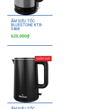
ẤM SIÊU TỐC
BLUESTONE KTB-
3468
620,000
₫
GIẢM GIÁ!
ẤM SIÊU TỐC