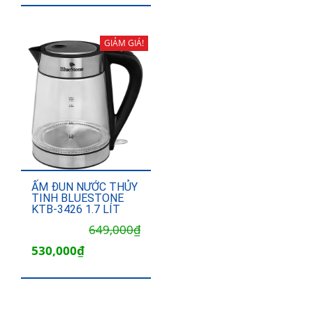
GIẢM GIÁ!
ẤM ĐUN NƯỚC THỦY
TINH BLUESTONE
KTB-3426 1.7 LÍT
Giá
Giá
649,000
₫
gốc
hiện
530,000
₫
là:
tại
649,000₫.
là:
530,000₫.