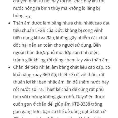
chuyển bình từ nơi này tới nơi khác hay khi rót
nước nóng ra bình thủy mà không lo lắng bị
bỏng tay.
Thân ấm được làm bằng nhựa chịu nhiệt cao đạt
tiêu chuẩn LFGB của Đức, không bị cong vênh
biến dạng khi va đập, không gây nhiễm các chất
độc hại nên an toàn cho người sử dụng. Bên
ngoài thân được phủ một lớp sơn tĩnh điện,
tránh giật khi người dùng chạm tay vào thân ấm.
Chân đế tiếp nhiệt làm bằng chất liệu cao cấp, có
khả năng xoay 360 độ, thiết kế rời với thân, rất
thuận lợi khi bạn nhấc ấm lên để thêm nước hay
rót nước sôi ra. Thiết kế chân đế cũng rất phù
hợp với những không gian nhỏ. Dây điện được
cuốn gọn ở chân đế, giúp ấm KTB-3338 trông
gọn gàng hơn, bạn có thể dễ dàng đặt ở bất cứ