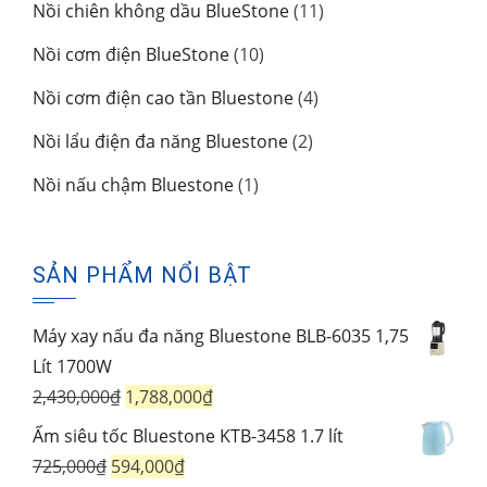
11
Nồi chiên không dầu BlueStone
11
phẩm
sản
10
Nồi cơm điện BlueStone
10
phẩm
sản
4
Nồi cơm điện cao tần Bluestone
4
phẩm
sản
2
Nồi lẩu điện đa năng Bluestone
2
phẩm
sản
1
Nồi nấu chậm Bluestone
1
phẩm
sản
phẩm
SẢN PHẨM NỔI BẬT
Máy xay nấu đa năng Bluestone BLB-6035 1,75
Lít 1700W
Giá
Giá
2,430,000
₫
1,788,000
₫
gốc
hiện
Ấm siêu tốc Bluestone KTB-3458 1.7 lít
là:
tại
Giá
Giá
725,000
₫
594,000
₫