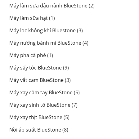
sản
2
Máy làm sữa đậu nành BlueStone
2
phẩm
sản
1
Máy làm sữa hạt
1
phẩm
sản
3
Máy lọc không khí Bluestone
3
phẩm
sản
4
Máy nướng bánh mì BlueStone
4
phẩm
sản
1
Máy pha cà phê
1
phẩm
sản
9
Máy sấy tóc BlueStone
9
phẩm
sản
3
Máy vắt cam BlueStone
3
phẩm
sản
5
Máy xay cầm tay BlueStone
5
phẩm
sản
7
Máy xay sinh tố BlueStone
7
phẩm
sản
5
Máy xay thịt BlueStone
5
phẩm
sản
8
Nồi áp suất BlueStone
8
phẩm
sản