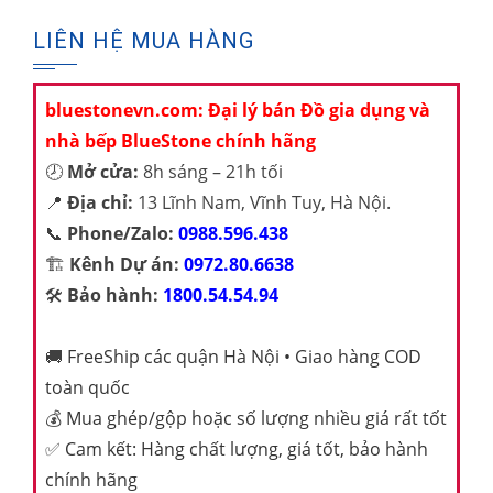
LIÊN HỆ MUA HÀNG
bluestonevn.com: Đại lý bán Đồ gia dụng và
nhà bếp BlueStone chính hãng
🕗
Mở cửa:
8h sáng – 21h tối
📍
Địa chỉ:
13 Lĩnh Nam, Vĩnh Tuy, Hà Nội.
📞
Phone/Zalo:
0988.596.438
🏗️
Kênh Dự án:
0972.80.6638
🛠️
Bảo hành:
1800.54.54.94
🚚
FreeShip các quận Hà Nội • Giao hàng COD
toàn quốc
💰
Mua ghép/gộp hoặc số lượng nhiều giá rất tốt
✅
Cam kết: Hàng chất lượng, giá tốt, bảo hành
chính hãng