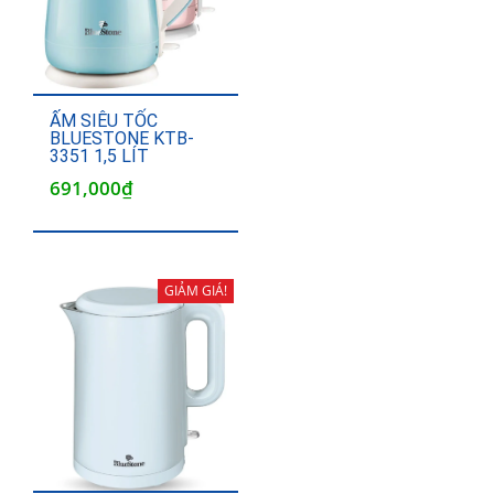
ẤM SIÊU TỐC
BLUESTONE KTB-
3351 1,5 LÍT
691,000
₫
GIẢM GIÁ!