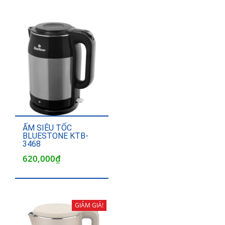
ẤM SIÊU TỐC
BLUESTONE KTB-
3468
620,000
₫
GIẢM GIÁ!