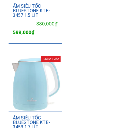
ẤM SIÊU TỐC
BLUESTONE KTB-
3457 1.5 LÍT
Giá
Giá
880,000
₫
gốc
hiện
599,000
₫
là:
tại
880,000₫.
là:
599,000₫.
GIẢM GIÁ!
ẤM SIÊU TỐC
BLUESTONE KTB-
3458 1.7 LÍT