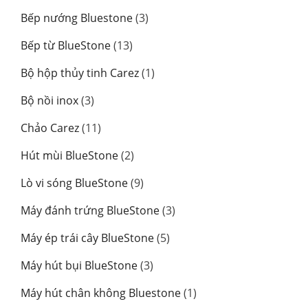
phẩm
sản
3
Bếp nướng Bluestone
3
phẩm
sản
13
Bếp từ BlueStone
13
phẩm
sản
1
Bộ hộp thủy tinh Carez
1
phẩm
sản
3
Bộ nồi inox
3
phẩm
sản
11
Chảo Carez
11
phẩm
sản
2
Hút mùi BlueStone
2
phẩm
sản
9
Lò vi sóng BlueStone
9
phẩm
sản
3
Máy đánh trứng BlueStone
3
phẩm
sản
5
Máy ép trái cây BlueStone
5
phẩm
sản
3
Máy hút bụi BlueStone
3
phẩm
sản
1
Máy hút chân không Bluestone
1
phẩm