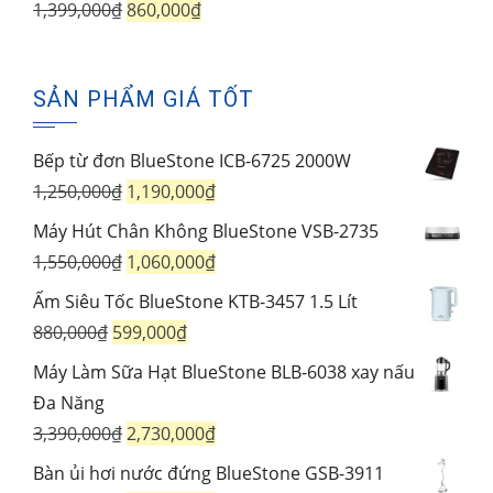
là:
tại
Giá
Giá
1,399,000
₫
860,000
₫
980,000₫.
là:
gốc
hiện
710,000₫.
là:
tại
SẢN PHẨM GIÁ TỐT
1,399,000₫.
là:
860,000₫.
Bếp từ đơn BlueStone ICB-6725 2000W
Giá
Giá
1,250,000
₫
1,190,000
₫
gốc
hiện
Máy Hút Chân Không BlueStone VSB-2735
là:
tại
Giá
Giá
1,550,000
₫
1,060,000
₫
1,250,000₫.
là:
gốc
hiện
Ấm Siêu Tốc BlueStone KTB-3457 1.5 Lít
1,190,000₫.
là:
tại
Giá
Giá
880,000
₫
599,000
₫
1,550,000₫.
là:
gốc
hiện
Máy Làm Sữa Hạt BlueStone BLB-6038 xay nấu
1,060,000₫.
là:
tại
Đa Năng
880,000₫.
là:
Giá
Giá
3,390,000
₫
2,730,000
₫
599,000₫.
gốc
hiện
Bàn ủi hơi nước đứng BlueStone GSB-3911