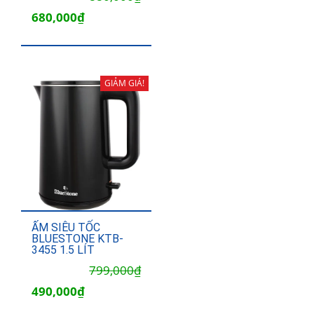
gốc
hiện
680,000
₫
là:
tại
880,000₫.
là:
680,000₫.
GIẢM GIÁ!
ẤM SIÊU TỐC
BLUESTONE KTB-
3455 1.5 LÍT
Giá
Giá
799,000
₫
gốc
hiện
490,000
₫
là:
tại