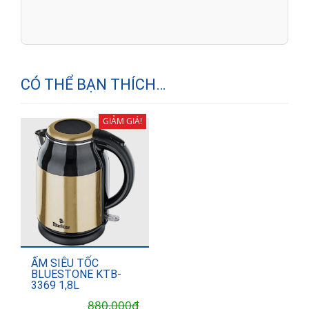
CÓ THỂ BẠN THÍCH…
GIẢM GIÁ!
ẤM SIÊU TỐC
BLUESTONE KTB-
3369 1,8L
Giá
Giá
880,000
₫