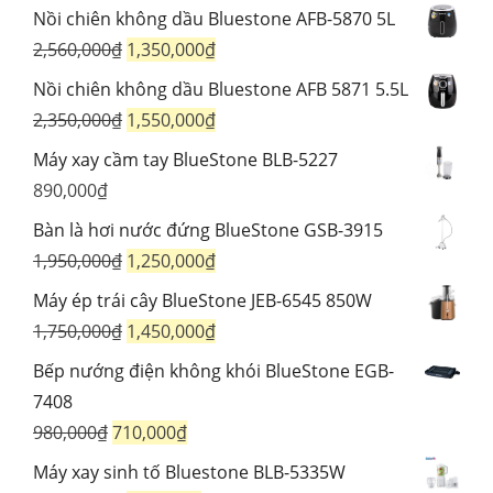
2,430,000₫.
là:
gốc
hiện
Nồi chiên không dầu Bluestone AFB-5870 5L
1,788,000₫.
là:
tại
Giá
Giá
2,560,000
₫
1,350,000
₫
725,000₫.
là:
gốc
hiện
Nồi chiên không dầu Bluestone AFB 5871 5.5L
594,000₫.
là:
tại
Giá
Giá
2,350,000
₫
1,550,000
₫
2,560,000₫.
là:
gốc
hiện
Máy xay cầm tay BlueStone BLB-5227
1,350,000₫.
là:
tại
890,000
₫
2,350,000₫.
là:
Bàn là hơi nước đứng BlueStone GSB-3915
1,550,000₫.
Giá
Giá
1,950,000
₫
1,250,000
₫
gốc
hiện
Máy ép trái cây BlueStone JEB-6545 850W
là:
tại
Giá
Giá
1,750,000
₫
1,450,000
₫
1,950,000₫.
là:
gốc
hiện
Bếp nướng điện không khói BlueStone EGB-
1,250,000₫.
là:
tại
7408
1,750,000₫.
là:
Giá
Giá
980,000
₫
710,000
₫
1,450,000₫.
gốc
hiện
Máy xay sinh tố Bluestone BLB-5335W