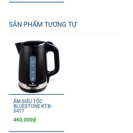
799,000₫.
là:
490,000₫.
SẢN PHẨM TƯƠNG TỰ
ẤM SIÊU TỐC
BLUESTONE KTB-
3417
460,000
₫