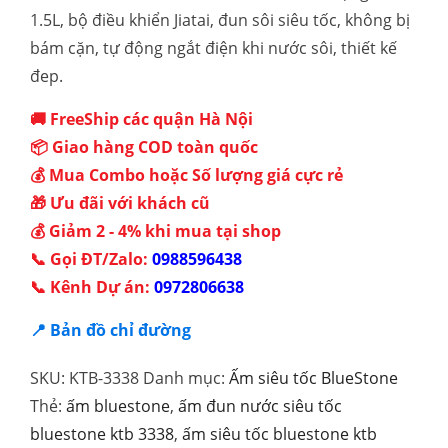
1.5L, bộ điều khiển Jiatai, đun sôi siêu tốc, không bị
bám cặn, tự động ngắt điện khi nước sôi, thiết kế
đep.
🚚 FreeShip các quận Hà Nội
📦 Giao hàng COD toàn quốc
💰 Mua Combo hoặc Số lượng giá cực rẻ
🎁 Ưu đãi với khách cũ
💰 Giảm 2 - 4% khi mua tại shop
📞 Gọi ĐT/Zalo:
0988596438
📞 Kênh Dự án:
0972806638
📍 Bản đồ chỉ đường
SKU:
KTB-3338
Danh mục:
Ấm siêu tốc BlueStone
Thẻ:
ấm bluestone
,
ấm đun nước siêu tốc
bluestone ktb 3338
,
ấm siêu tốc bluestone ktb