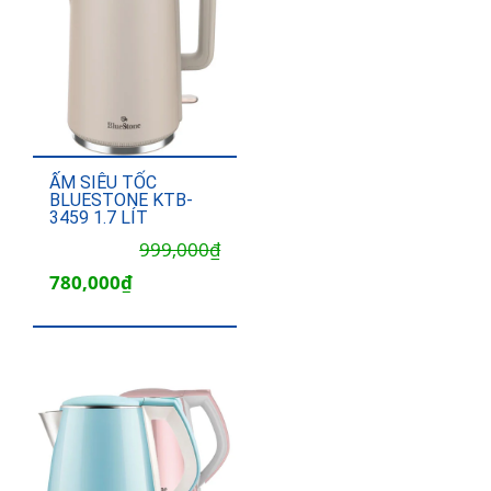
ẤM SIÊU TỐC
BLUESTONE KTB-
3459 1.7 LÍT
Giá
Giá
999,000
₫
gốc
hiện
780,000
₫
là:
tại
999,000₫.
là:
780,000₫.