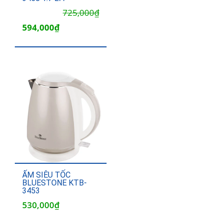
Giá
Giá
725,000
₫
gốc
hiện
594,000
₫
là:
tại
725,000₫.
là:
594,000₫.
ẤM SIÊU TỐC
BLUESTONE KTB-
3453
530,000
₫