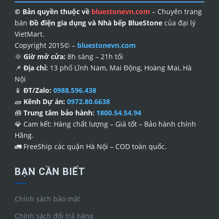
© Bản quyền thuộc về
bluestonevn.com
– Chuyên trang
bán
Đồ điện gia dụng và Nhà bếp BlueStone
của đại lý
VietMart.
Copyright 2015© –
bluestonevn.com
🌞
Giờ mở cửa:
8h sáng – 21h tối
📌
Địa chỉ:
13 phố Lĩnh Nam, Mai Động, Hoàng Mai, Hà
Nội
📱
ĐT/Zalo:
0988.596.438
🧱
Kênh Dự án:
0972.80.6638
🧰
Trung tâm bảo hành:
1800.54.54.94
💎
Cam kết: Hàng chất lượng – Giá tốt – Bảo hành chính
Hãng.
🚛
FreeShip các quận Hà Nội – COD toàn quốc.
BẠN CẦN BIẾT
Chính sách bảo mật
Chính sách đổi trả hàng