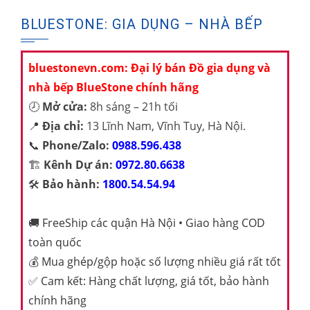
BLUESTONE: GIA DỤNG – NHÀ BẾP
bluestonevn.com: Đại lý bán Đồ gia dụng và
nhà bếp BlueStone chính hãng
🕗
Mở cửa:
8h sáng – 21h tối
📍
Địa chỉ:
13 Lĩnh Nam, Vĩnh Tuy, Hà Nội.
📞
Phone/Zalo:
0988.596.438
🏗️
Kênh Dự án:
0972.80.6638
🛠️
Bảo hành:
1800.54.54.94
🚚
FreeShip các quận Hà Nội • Giao hàng COD
toàn quốc
💰
Mua ghép/gộp hoặc số lượng nhiều giá rất tốt
✅
Cam kết: Hàng chất lượng, giá tốt, bảo hành
chính hãng