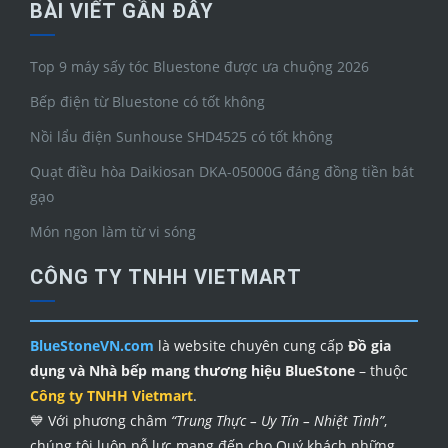
BÀI VIẾT GẦN ĐÂY
Top 9 máy sấy tóc Bluestone được ưa chuộng 2026
Bếp điện từ Bluestone có tốt không
Nồi lẩu điện Sunhouse SHD4525 có tốt không
Quạt điều hòa Daikiosan DKA-05000G đáng đồng tiền bát
gạo
Món ngon làm từ vi sóng
CÔNG TY TNHH VIETMART
BlueStoneVN.com
là website chuyên cung cấp
Đồ gia
dụng và Nhà bếp mang thương hiệu BlueStone
– thuộc
Công ty TNHH Vietmart
.
💙 Với phương châm
“Trung Thực – Uy Tín – Nhiệt Tình”
,
chúng tôi luôn nỗ lực mang đến cho Quý khách những