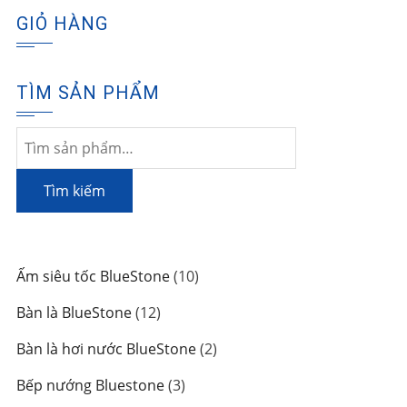
GIỎ HÀNG
TÌM SẢN PHẨM
Tìm
kiếm:
Tìm kiếm
10
Ấm siêu tốc BlueStone
10
sản
12
Bàn là BlueStone
12
phẩm
sản
2
Bàn là hơi nước BlueStone
2
phẩm
sản
3
Bếp nướng Bluestone
3
phẩm