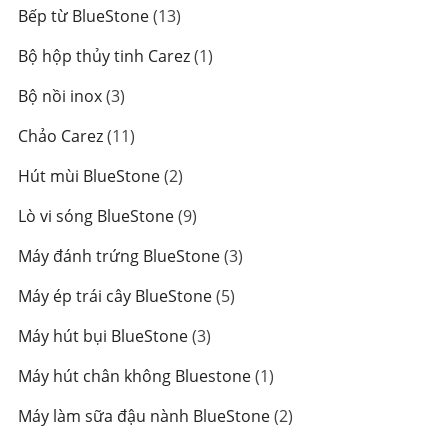
sản
13
Bếp từ BlueStone
13
phẩm
sản
1
Bộ hộp thủy tinh Carez
1
phẩm
sản
3
Bộ nồi inox
3
phẩm
sản
11
Chảo Carez
11
phẩm
sản
2
Hút mùi BlueStone
2
phẩm
sản
9
Lò vi sóng BlueStone
9
phẩm
sản
3
Máy đánh trứng BlueStone
3
phẩm
sản
5
Máy ép trái cây BlueStone
5
phẩm
sản
3
Máy hút bụi BlueStone
3
phẩm
sản
1
Máy hút chân không Bluestone
1
phẩm
sản
2
Máy làm sữa đậu nành BlueStone
2
phẩm
sản