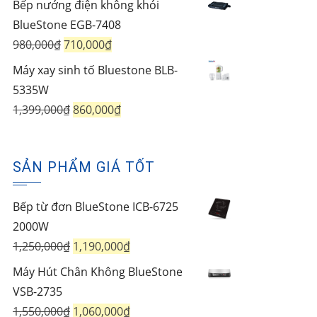
Bếp nướng điện không khói
là:
tại
BlueStone EGB-7408
1,750,000₫.
là:
Giá
Giá
980,000
₫
710,000
₫
1,450,000₫.
gốc
hiện
Máy xay sinh tố Bluestone BLB-
là:
tại
5335W
980,000₫.
là:
Giá
Giá
1,399,000
₫
860,000
₫
710,000₫.
gốc
hiện
là:
tại
SẢN PHẨM GIÁ TỐT
1,399,000₫.
là:
860,000₫.
Bếp từ đơn BlueStone ICB-6725
2000W
Giá
Giá
1,250,000
₫
1,190,000
₫
gốc
hiện
Máy Hút Chân Không BlueStone
là:
tại
VSB-2735
1,250,000₫.
là:
Giá
Giá
1,550,000
₫
1,060,000
₫