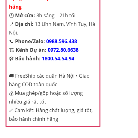
hãng
🕗
Mở cửa:
8h sáng – 21h tối
📍
Địa chỉ:
13 Lĩnh Nam, Vĩnh Tuy, Hà
Nội.
📞
Phone/Zalo:
0988.596.438
🏗️
Kênh Dự án:
0972.80.6638
🛠️
Bảo hành:
1800.54.54.94
🚚
FreeShip các quận Hà Nội • Giao
hàng COD toàn quốc
💰
Mua ghép/gộp hoặc số lượng
nhiều giá rất tốt
✅
Cam kết: Hàng chất lượng, giá tốt,
bảo hành chính hãng