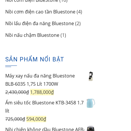
Nồi cơm điện BlueStone
10
phẩm
sản
4
Nồi cơm điện cao tần Bluestone
4
phẩm
sản
2
Nồi lẩu điện đa năng Bluestone
2
phẩm
sản
1
Nồi nấu chậm Bluestone
1
phẩm
sản
phẩm
SẢN PHẨM NỔI BẬT
Máy xay nấu đa năng Bluestone
BLB-6035 1,75 Lít 1700W
Giá
Giá
2,430,000
₫
1,788,000
₫
gốc
hiện
Ấm siêu tốc Bluestone KTB-3458 1.7
là:
tại
lít
2,430,000₫.
là:
Giá
Giá
725,000
₫
594,000
₫
1,788,000₫.
gốc
hiện
Nồi chiên không dầu Bluestone AFB-