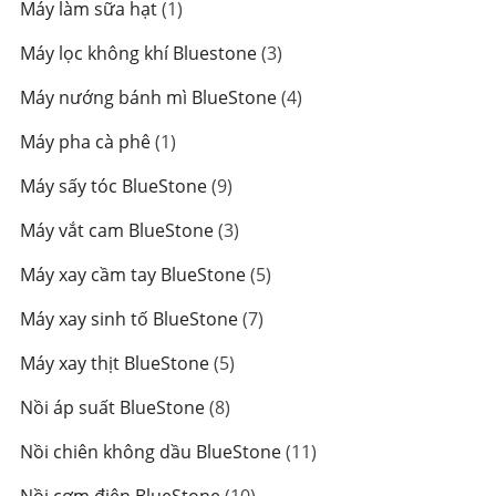
1
Máy làm sữa hạt
1
phẩm
sản
3
Máy lọc không khí Bluestone
3
phẩm
sản
4
Máy nướng bánh mì BlueStone
4
phẩm
sản
1
Máy pha cà phê
1
phẩm
sản
9
Máy sấy tóc BlueStone
9
phẩm
sản
3
Máy vắt cam BlueStone
3
phẩm
sản
5
Máy xay cầm tay BlueStone
5
phẩm
sản
7
Máy xay sinh tố BlueStone
7
phẩm
sản
5
Máy xay thịt BlueStone
5
phẩm
sản
8
Nồi áp suất BlueStone
8
phẩm
sản
11
Nồi chiên không dầu BlueStone
11
phẩm
sản
10