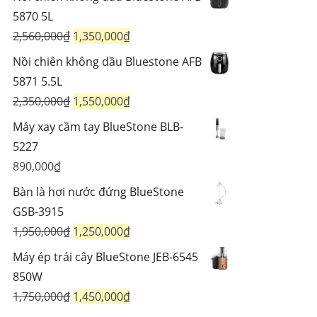
là:
tại
5870 5L
725,000₫.
là:
Giá
Giá
2,560,000
₫
1,350,000
₫
594,000₫.
gốc
hiện
Nồi chiên không dầu Bluestone AFB
là:
tại
5871 5.5L
2,560,000₫.
là:
Giá
Giá
2,350,000
₫
1,550,000
₫
1,350,000₫.
gốc
hiện
Máy xay cầm tay BlueStone BLB-
là:
tại
5227
2,350,000₫.
là:
890,000
₫
1,550,000₫.
Bàn là hơi nước đứng BlueStone
GSB-3915
Giá
Giá
1,950,000
₫
1,250,000
₫
gốc
hiện
Máy ép trái cây BlueStone JEB-6545
là:
tại
850W
1,950,000₫.
là:
Giá
Giá
1,750,000
₫
1,450,000
₫
1,250,000₫.
gốc
hiện