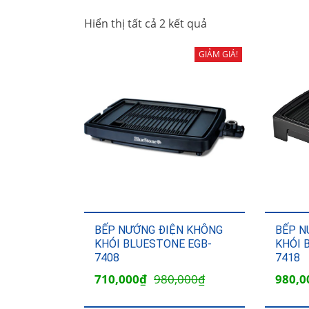
Hiển thị tất cả 2 kết quả
GIẢM GIÁ!
BẾP NƯỚNG ĐIỆN KHÔNG
BẾP N
KHÓI BLUESTONE EGB-
KHÓI 
7408
7418
Giá
Giá
Giá
710,000
₫
980,000
₫
980,0
gốc
hiện
gốc