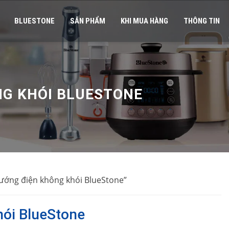
BLUESTONE
SẢN PHẨM
KHI MUA HÀNG
THÔNG TIN
NG KHÓI BLUESTONE
ướng điện không khói BlueStone”
ói BlueStone